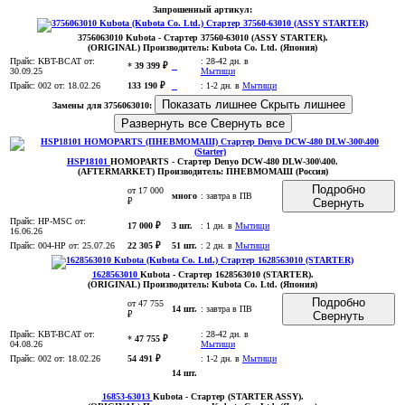
Запрошенный артикул:
3756063010
Kubota
- Стартер 37560-63010 (ASSY STARTER).
(ORIGINAL)
Производитель:
Kubota Co. Ltd. (Япония)
Прайс:
KBT-BCAT
от:
:
28-42 дн. в
*
39 399 ₽
30.09.25
Мытищи
Прайс:
002
от: 18.02.26
133 190 ₽
:
1-2 дн. в
Мытищи
Показать лишнее
Скрыть лишнее
Замены для 3756063010:
Развернуть все
Свернуть все
HSP18101
HOMOPARTS
- Стартер Denyo DCW-480 DLW-300\400
.
(AFTERMARKET)
Производитель:
ПНЕВМОМАШ (Россия)
Подробно
от 17 000
много
:
завтра в ПВ
₽
Свернуть
Прайс:
HP-MSC
от:
17 000 ₽
3 шт.
:
1 дн. в
Мытищи
16.06.26
Прайс:
004-HP
от: 25.07.26
22 305 ₽
51 шт.
:
2 дн. в
Мытищи
1628563010
Kubota
- Стартер 1628563010 (STARTER)
.
(ORIGINAL)
Производитель:
Kubota Co. Ltd. (Япония)
Подробно
от 47 755
14 шт.
:
завтра в ПВ
₽
Свернуть
Прайс:
KBT-BCAT
от:
:
28-42 дн. в
*
47 755 ₽
04.08.26
Мытищи
Прайс:
002
от: 18.02.26
54 491 ₽
:
1-2 дн. в
Мытищи
14 шт.
16853-63013
Kubota
- Стартер (STARTER ASSY)
.