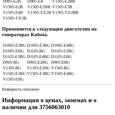
D905-E2B
D905-EB
V1305-E2BB
V1505-E2B
V1505-E2BB
V1505-E3B
V1505-E4B
V1505-T-E2B
V1505-T-E2BB
V1505-T-E3B
Применяется к следующим двигателям на
генераторах Kubota.
D1005-E2BG
D1005-E3BG
D1005-E4BG
D1005-EBG
D1105-BG
D1105-E2BG
D1105-E3BG
D1105-E4BG
D1105-EBG
D905-BG
D905-E2BG
D905-EBG
V1305-BG
V1305-E2BG
V1505-BG
V1505-E2BG
V1505-E3BG
V1505-E4BG
V1505-EBG
Развернуть описание
Информация о ценах, заменах и о
наличии для 3756063010