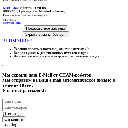
Цена и условия поставки по запросу:
M003T33482
Mitsubishi
- Стартер
.
(ORIGINAL)
Производитель:
Mitsubishi (Япония)
Цена и условия поставки по запросу:
Загрузка...
загрузить еще...
Показать все замены
Скрыть замены без цен.
ВНИМАНИЕ !
Условия оплаты и поставки
, отмечны значком
ⓘ
Все цены указаны для
указанных пунктов выдачи
.
Дополнительные условия оговариваются с отделом продаж!
Мы скрыли наш
E-Mail
от СПАМ-роботов.
Мы отправим на Ваш e-mail автоматическое письмо в
течение 10 сек.
У нас нет рассылок!)
{{ error }}
Отправить
Loading...