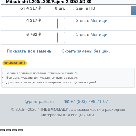
Mitsubishi L200/L300/Pajero 2.3D/2.5D 80
.
от 4 317 ₽
0 шт.
:
2дн. в ПВ
4 317 ₽
:
2 дн. в
Мытищи
6 762 ₽
:
3 дн. в
Мытищи
Показать все замены
Скрыть замены без цен.
ВНИМАНИЕ !
Условия оплаты и поставки
, отмечны значком
ⓘ
Все цены указаны для
указанных пунктов выдачи
.
Дополнительные условия оговариваются с отделом продаж!
@pnm-parts.ru
☎ +7 (903) 796-71-07
©
2016—2026
"ПНЕВМОМАШ".
Запасные части и расходные
материалы для спецтехники.