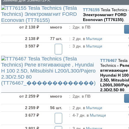
TT76155
Tesla Technics
Электромагнит FORD
Econovan (TT76155)
.
от 2 138 ₽
много
:
2дн. в ПВ
2 138 ₽
77 шт.
:
2 дн. в
Мытищи
3 597 ₽
:
3 дн. в
Мытищи
TT76467
Tesla
Technics
- Рел
втягивающее 
Hyundai H 100
2.5D, Mitsubis
L200/L300/Paj
2.3D/2.5D 80
.
от 2 259 ₽
много
:
2дн. в ПВ
2 259 ₽
56 шт.
:
2 дн. в
Мытищи
3 677 ₽
:
4-7 дн. в
Мытищи
3 801 ₽
:
3 дн. в
Мытищи