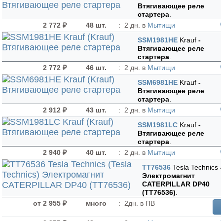
Втягивающее реле
стартера
.
2 772 ₽
48 шт.
:
2 дн. в
Мытищи
SSM1981HE
Krauf
-
Втягивающее реле
стартера
.
2 772 ₽
46 шт.
:
2 дн. в
Мытищи
SSM6981HE
Krauf
-
Втягивающее реле
стартера
.
2 912 ₽
43 шт.
:
2 дн. в
Мытищи
SSM1981LC
Krauf
-
Втягивающее реле
стартера
.
2 940 ₽
40 шт.
:
2 дн. в
Мытищи
TT76536
Tesla Technics
Электромагнит
CATERPILLAR DP40
(TT76536)
.
от 2 955 ₽
много
:
2дн. в ПВ