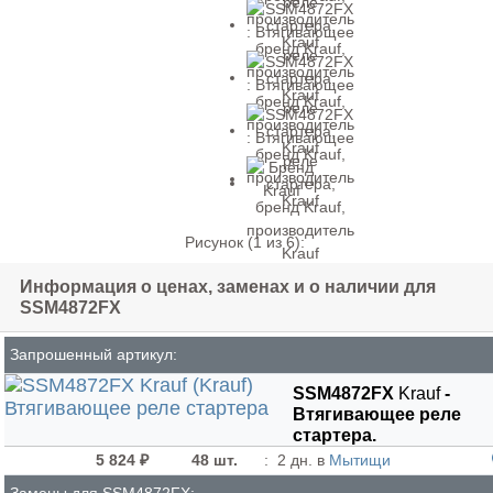
Рисунок (
1
из 6):
Информация о ценах, заменах и о наличии для
SSM4872FX
Запрошенный артикул:
SSM4872FX
Krauf
-
Втягивающее реле
стартера.
5 824 ₽
48 шт.
:
2 дн. в
Мытищи
Замены для SSM4872FX: