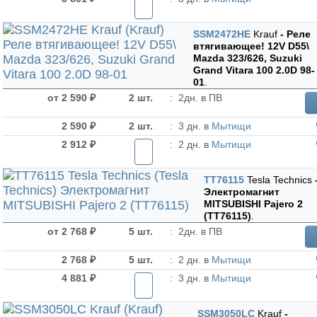
SSM2472HE
Krauf
- Реле
втягивающее! 12V D55\
Mazda 323/626, Suzuki
Grand Vitara 100 2.0D 98-
01
.
от 2 590 ₽
2 шт.
:
2дн. в ПВ
2 590 ₽
2 шт.
:
3 дн. в
Мытищи
2 912 ₽
:
2 дн. в
Мытищи
TT76115
Tesla Technics
Электромагнит
MITSUBISHI Pajero 2
(TT76115)
.
от 2 768 ₽
5 шт.
:
2дн. в ПВ
2 768 ₽
5 шт.
:
2 дн. в
Мытищи
4 881 ₽
:
3 дн. в
Мытищи
SSM3050LC
Krauf
-