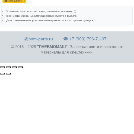
ВНИМАНИЕ !
Условия оплаты и поставки
, отмечны значком
ⓘ
Все цены указаны для
указанных пунктов выдачи
.
Дополнительные условия оговариваются с отделом продаж!
@pnm-parts.ru
☎ +7 (903) 796-71-07
©
2016—2026
"ПНЕВМОМАШ".
Запасные части и расходные
материалы для спецтехники.