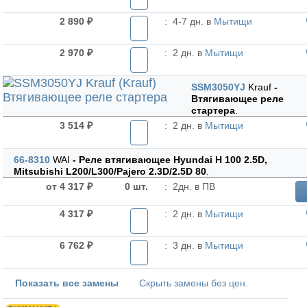
2 890 ₽
:
4-7 дн. в
Мытищи
2 970 ₽
:
2 дн. в
Мытищи
SSM3050YJ
Krauf
-
Втягивающее реле
стартера
.
3 514 ₽
:
2 дн. в
Мытищи
66-8310
WAI
- Реле втягивающее Hyundai H 100 2.5D,
Mitsubishi L200/L300/Pajero 2.3D/2.5D 80
.
от 4 317 ₽
0 шт.
:
2дн. в ПВ
4 317 ₽
:
2 дн. в
Мытищи
6 762 ₽
:
3 дн. в
Мытищи
Показать все замены
Скрыть замены без цен.