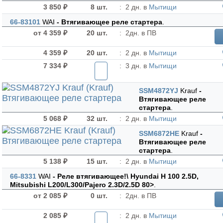
3 850 ₽
8 шт.
:
2 дн. в
Мытищи
66-83101
WAI
- Втягивающее реле стартера
.
от 4 359 ₽
20 шт.
:
2дн. в ПВ
4 359 ₽
20 шт.
:
2 дн. в
Мытищи
7 334 ₽
:
3 дн. в
Мытищи
SSM4872YJ
Krauf
-
Втягивающее реле
стартера
.
5 068 ₽
32 шт.
:
2 дн. в
Мытищи
SSM6872HE
Krauf
-
Втягивающее реле
стартера
.
5 138 ₽
15 шт.
:
2 дн. в
Мытищи
66-8331
WAI
- Реле втягивающее!\ Hyundai H 100 2.5D,
Mitsubishi L200/L300/Pajero 2.3D/2.5D 80>
.
от 2 085 ₽
0 шт.
:
2дн. в ПВ
2 085 ₽
:
2 дн. в
Мытищи