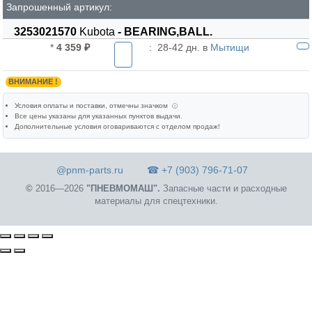
Запрошенный артикул:
3253021570
Kubota
- BEARING,BALL.
*
4 359 ₽
:
28-42 дн. в
Мытищи
ВНИМАНИЕ !
Условия оплаты и поставки
, отмечны значком
ⓘ
Все цены указаны для
указанных пунктов выдачи
.
Дополнительные условия оговариваются с отделом продаж!
@pnm-parts.ru
☎ +7 (903) 796-71-07
©
2016—2026
"ПНЕВМОМАШ".
Запасные части и расходные
материалы для спецтехники.