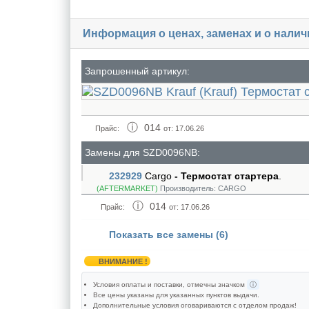
Информация о ценах, заменах и о нали
Запрошенный артикул:
014
Прайс:
от: 17.06.26
Замены для SZD0096NB:
232929
Cargo
- Термостат стартера
.
(AFTERMARKET)
Производитель:
CARGO
014
Прайс:
от: 17.06.26
Показать все замены (6)
ВНИМАНИЕ !
Условия оплаты и поставки
, отмечны значком
ⓘ
Все цены указаны для
указанных пунктов выдачи
.
Дополнительные условия оговариваются с отделом продаж!