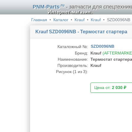
.ru
PNM-Parts
- запчасти для спецтехник
Интернет-магазин.
Главная
Каталог
Krauf
Krauf
SZD0096NB
Krauf SZD0096NB - Термостат стартера
SZD0096NB
Каталожный №:
Бренд:
Krauf
(AFTERMARKE
Наименование:
Термостат стартер
Производитель:
Krauf
Рисунок (
1
из 3):
Цена от:
2 030 ₽