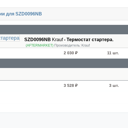
чии для SZD0096NB
SZD0096NB
Krauf
- Термостат стартера.
(AFTERMARKET)
Производитель:
Krauf
2 030 ₽
11 шт.
3 528 ₽
3 шт.