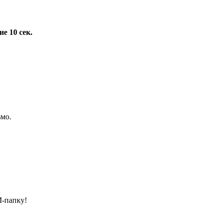
е 10 сек.
ьмо.
М-папку!