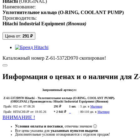
Hitachi
(ORIGINAL)
Наименование:
Уплотнительное кольцо (O-RING, COOLANT PUMP)
Производитель:
Hitachi Industrial Equipment
(Япония)
Цена от:
291 ₽
Каталожный номер Z-61-5372D970 скопирован!
Информация о ценах и о наличии для Z
Запрошенный артикул:
Z-61-5372D970
Hitachi
- Уплотнительное кольцо (O-RING, COOLANT PUMP).
(ORIGINAL)
Производитель:
Hitachi Industrial Equipment (Япония)
Прайс:
032
от: 07.08.26
291 ₽
1 шт.
:
5 дн. в
Мытищи
Прайс:
HITACHI-JP
от: 19.05.26
*
2 041 ₽
:
80-110 дн. в
Мытищи
ВНИМАНИЕ !
Условия оплаты и поставки
, отмечны значком
ⓘ
Все цены указаны для
указанных пунктов выдачи
.
Дополнительные условия оговариваются с отделом продаж!