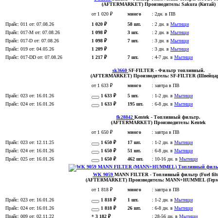
(AFTERMARKET)
Производитель:
Sakura (Китай)
от 1 020 ₽
много
:
2дн. в ПВ
Прайс:
011
от: 07.08.26
1 020 ₽
58 шт.
:
2 дн. в
Мытищи
Прайс:
017-M
от: 07.08.26
1 098 ₽
3 шт.
:
2 дн. в
Мытищи
Прайс:
017-D
от: 07.08.26
1 098 ₽
7 шт.
:
3 дн. в
Мытищи
Прайс:
019
от: 04.05.26
1 209 ₽
:
3 дн. в
Мытищи
Прайс:
017-DD
от: 07.08.26
1 217 ₽
7 шт.
:
4-7 дн. в
Мытищи
sk3660
SF-FILTER
- Фильтр топливный
.
(AFTERMARKET)
Производитель:
SF-FILTER (Швейца
от 1 633 ₽
много
:
завтра в ПВ
Прайс:
023
от: 16.01.26
1 633 ₽
5 шт.
:
1-2 дн. в
Мытищи
Прайс:
024
от: 16.01.26
1 633 ₽
195 шт.
:
6-8 дн. в
Мытищи
fk28842
Kentek
- Топливный фильтр
.
(AFTERMARKET)
Производитель:
Kentek
от 1 650 ₽
много
:
завтра в ПВ
Прайс:
023
от: 12.11.25
1 650 ₽
17 шт.
:
1-2 дн. в
Мытищи
Прайс:
024
от: 16.01.26
1 650 ₽
51 шт.
:
6-8 дн. в
Мытищи
Прайс:
025
от: 16.01.26
1 650 ₽
462 шт.
:
10-16 дн. в
Мытищи
WK 9059
MANN FILTER
- Топливный фильтр (Fuel filt
(AFTERMARKET)
Производитель:
MANN+HUMMEL (Герм
от 1 818 ₽
много
:
завтра в ПВ
Прайс:
023
от: 16.01.26
1 818 ₽
1 шт.
:
1-2 дн. в
Мытищи
Прайс:
024
от: 16.01.26
1 818 ₽
26 шт.
:
6-8 дн. в
Мытищи
Прайс:
009
от: 02.11.22
*
3 182 ₽
:
28-56 дн. в
Мытищи