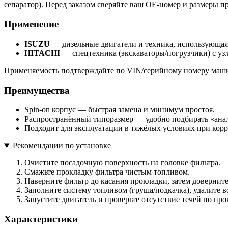
сепаратор). Перед заказом сверяйте ваш OE-номер и размеры п
Применение
ISUZU
— дизельные двигатели и техника, использующая s
HITACHI
— спецтехника (экскаваторы/погрузчики) с уз
Применяемость подтверждайте по VIN/серийному номеру маши
Преимущества
Spin-on корпус — быстрая замена и минимум простоя.
Распространённый типоразмер — удобно подбирать «анал
Подходит для эксплуатации в тяжёлых условиях при кор
Рекомендации по установке
Очистите посадочную поверхность на головке фильтра.
Смажьте прокладку фильтра чистым топливом.
Наверните фильтр до касания прокладки, затем доверните
Заполните систему топливом (груша/подкачка), удалите в
Запустите двигатель и проверьте отсутствие течей по прок
Характеристики