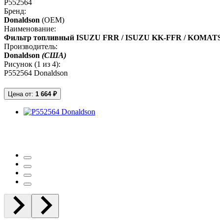
P552564
Бренд:
Donaldson
(OEM)
Наименование:
Фильтр топливный ISUZU FRR / ISUZU KK-FFR / KOMATSU / 
Производитель:
Donaldson
(США)
Рисунок (
1
из 4):
P552564 Donaldson
Цена от:
1 664 ₽