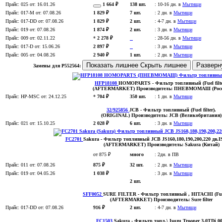
Прайс:
025
от: 16.01.26
1 664 ₽
138 шт.
:
10-16 дн. в
Мытищи
Прайс:
017-M
от: 07.08.26
1 829 ₽
7 шт.
:
2 дн. в
Мытищи
Прайс:
017-DD
от: 07.08.26
1 829 ₽
2 шт.
:
4-7 дн. в
Мытищи
Прайс:
019
от: 07.08.26
1 874 ₽
2 шт.
:
3 дн. в
Мытищи
Прайс:
009
от: 02.11.22
*
2 278 ₽
:
28-56 дн. в
Мытищи
Прайс:
017-D
от: 15.06.26
2 897 ₽
:
3 дн. в
Мытищи
Прайс:
005
от: 04.08.26
2 940 ₽
1 шт.
:
2 дн. в
Мытищи
Показать лишнее
Скрыть лишнее
Разверн
Замены для P552564:
HFP18108
HOMOPARTS
- Фильтр топливный (Fuel filte
(AFTERMARKET)
Производитель:
ПНЕВМОМАШ (Росс
Прайс:
HP-MSC
от: 24.12.25
*
704 ₽
350 шт.
:
1 дн. в
Мытищи
32/925856
JCB
- Фильтр топливный (Fuel filter)
.
(ORIGINAL)
Производитель:
JCB (Великобритания)
Прайс:
021
от: 15.10.25
2 028 ₽
6 шт.
:
3 дн. в
Мытищи
FC2701
Sakura
- Фильтр топливный JCB JS160,180,190,200,220 д
(AFTERMARKET)
Производитель:
Sakura (Китай)
от 875 ₽
много
:
2дн. в ПВ
Прайс:
011
от: 07.08.26
875 ₽
32 шт.
:
2 дн. в
Мытищи
Прайс:
019
от: 04.05.26
1 038 ₽
:
3 дн. в
Мытищи
2 шт.
SFF0052
SURE FILTER
- Фильтр топливный , HITACHI (Fuel 
(AFTERMARKET)
Производитель:
Sure filter
Прайс:
017-DD
от: 07.08.26
916 ₽
2 шт.
:
4-7 дн. в
Мытищи
FC1503
Sakura
- Фильтр топл.\ Isuzu Trooper 3.0TDi 0