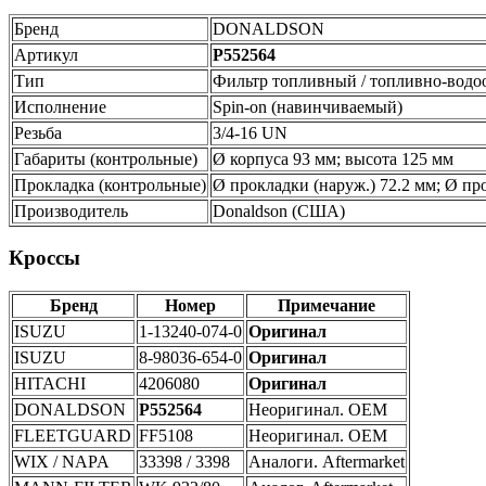
Бренд
DONALDSON
Артикул
P552564
Тип
Фильтр топливный / топливно-водоо
Исполнение
Spin-on (навинчиваемый)
Резьба
3/4-16 UN
Габариты (контрольные)
Ø корпуса 93 мм; высота 125 мм
Прокладка (контрольные)
Ø прокладки (наруж.) 72.2 мм; Ø про
Производитель
Donaldson (США)
Кроссы
Бренд
Номер
Примечание
ISUZU
1-13240-074-0
Оригинал
ISUZU
8-98036-654-0
Оригинал
HITACHI
4206080
Оригинал
DONALDSON
P552564
Неоригинал. OEM
FLEETGUARD
FF5108
Неоригинал. OEM
WIX / NAPA
33398 / 3398
Аналоги. Aftermarket