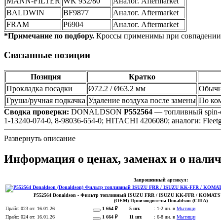
MANN-FILTER
WK 932/80
Аналог. Aftermarket
BALDWIN
BF9877
Аналог. Aftermarket
FRAM
P6904
Аналог. Aftermarket
*Примечание по подбору.
Кроссы применимы при совпадении
Связанные позиции
Позиция
Кратко
Прокладка посадки
Ø72.2 / Ø63.2 мм
Обычн
Груша/ручная подкачка
Удаление воздуха после замены
По ко
Сводка проверки:
DONALDSON
P552564
— топливный spin-on
1-13240-074-0, 8-98036-654-0; HITACHI 4206080; аналоги: Flee
Развернуть описание
Информация о ценах, заменах и о налич
Запрошенный артикул:
P552564
Donaldson
- Фильтр топливный ISUZU FRR / ISUZU KK-FFR / KOMATSU 
(OEM)
Производитель:
Donaldson (США)
Прайс:
023
от: 16.01.26
1 664 ₽
5 шт.
:
1-2 дн. в
Мытищи
Прайс:
024
от: 16.01.26
1 664 ₽
11 шт.
:
6-8 дн. в
Мытищи