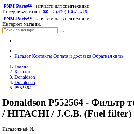
.ru
PNM-Parts
- запчасти для спецтехники.
Интернет-магазин.
☎ +7 (499) 130-18-76
.ru
PNM-Parts
- запчасти для спецтехники.
Интернет-магазин.
Каталог
Контакты
Оплата и доставка
Обратная связь
Главная
Каталог
Donaldson
Donaldson
P552564
Donaldson P552564 - Фильтр
/ HITACHI / J.C.B. (Fuel filter)
Каталожный №: