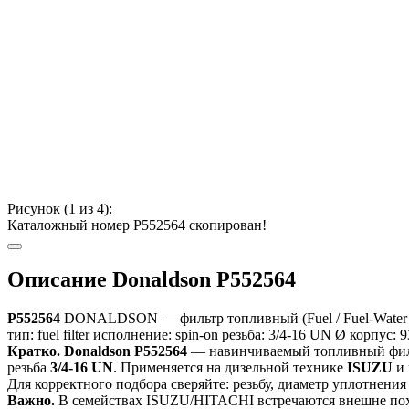
Рисунок (
1
из 4):
Каталожный номер P552564 скопирован!
Описание Donaldson P552564
P552564
DONALDSON — фильтр топливный (Fuel / Fuel-Water Sep
тип: fuel filter
исполнение: spin-on
резьба: 3/4-16 UN
Ø корпус: 
Кратко.
Donaldson P552564
— навинчиваемый топливный филь
резьба
3/4-16 UN
. Применяется на дизельной технике
ISUZU
и
Для корректного подбора сверяйте: резьбу, диаметр уплотнения
Важно.
В семействах ISUZU/HITACHI встречаются внешне похо