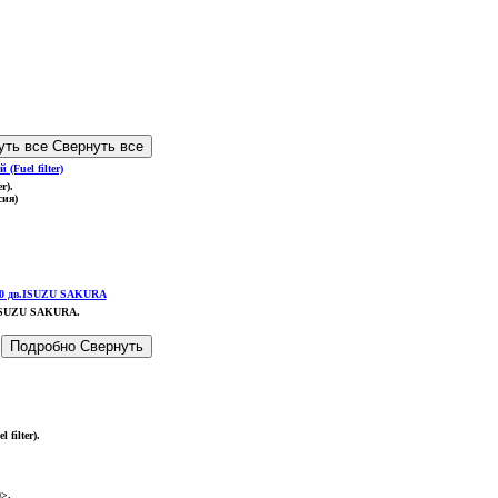
уть все
Свернуть все
r)
.
ия)
в.ISUZU SAKURA
.
Подробно
Свернуть
filter)
.
0>
.