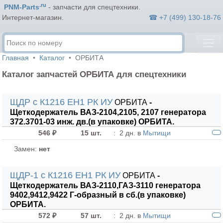
.ru
PNM-Parts
- запчасти для спецтехники.
☎ +7 (499) 130-18-76
Интернет-магазин.
Главная
Каталог
ОРБИТА
Каталог запчастей ОРБИТА для спецтехники
ЩДР с К1216 ЕН1 РК ИУ
ОРБИТА
-
Щеткодержатель ВАЗ-2104,2105, 2107 генератора
372.3701-03 инж. дв.(в упаковке) ОРБИТА.
546 ₽
15 шт.
:
2 дн. в
Мытищи
Замен:
нет
ЩДР-1 с К1216 ЕН1 РК ИУ
ОРБИТА
-
Щеткодержатель ВАЗ-2110,ГАЗ-3110 генератора
9402,9412,9422 Г-образный в сб.(в упаковке)
ОРБИТА.
572 ₽
57 шт.
:
2 дн. в
Мытищи