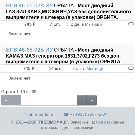
БПВ 46-65-02А ИУ
ОРБИТА
- Мост диодный
ГАЗ,ЗИЛ,КАВЗ,МОСКВИЧ,УАЗ без дополнительного
выпрямителя и штекера (в упаковке) ОРБИТА.
745 ₽
7 шт.
:
2 дн. в
Мытищи
Замен:
нет
БПВ 46-65-02Б ИУ
ОРБИТА
- Мост диодный
КАМАЗ,МАЗ генератора 1631.3702,Г273 без доп.
выпрямителя с штекером (в упаковке) ОРБИТА.
745 ₽
14 шт.
:
2 дн. в
Мытищи
Замен:
нет
Строки 1-10 из 69.
«
‹
›
»
@pnm-parts.ru
☎ +7 (903) 796-71-07
©
2016—2026
"ПНЕВМОМАШ".
Запасные части и расходные
материалы для спецтехники.