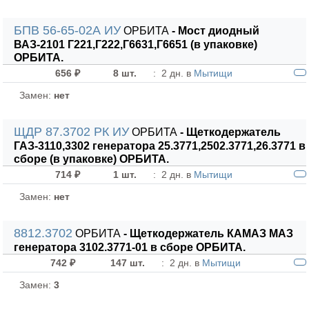
БПВ 56-65-02А ИУ
ОРБИТА
- Мост диодный
ВАЗ-2101 Г221,Г222,Г6631,Г6651 (в упаковке)
ОРБИТА.
656 ₽
8 шт.
:
2 дн. в
Мытищи
Замен:
нет
ЩДР 87.3702 РК ИУ
ОРБИТА
- Щеткодержатель
ГАЗ-3110,3302 генератора 25.3771,2502.3771,26.3771 в
сборе (в упаковке) ОРБИТА.
714 ₽
1 шт.
:
2 дн. в
Мытищи
Замен:
нет
8812.3702
ОРБИТА
- Щеткодержатель КАМАЗ МАЗ
генератора 3102.3771-01 в сборе ОРБИТА.
742 ₽
147 шт.
:
2 дн. в
Мытищи
Замен:
3