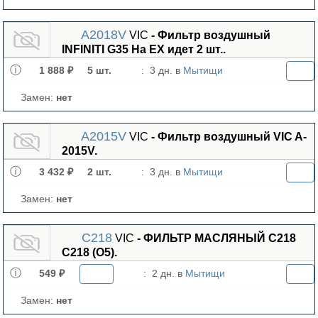
A2018V
VIC
- Фильтр воздушный
INFINITI G35 На EX идет 2 шт..
1 888 ₽
5 шт.
:
3 дн. в
Мытищи
Замен:
нет
A2015V
VIC
- Фильтр воздушный VIC A-
2015V.
3 432 ₽
2 шт.
:
3 дн. в
Мытищи
Замен:
нет
C218
VIC
- ФИЛЬТР МАСЛЯНЫЙ C218
C218 (О5).
549 ₽
:
2 дн. в
Мытищи
Замен:
нет