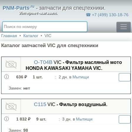
.ru
PNM-Parts
- запчасти для спецтехники.
Интернет-магазин.
☎ +7 (499) 130-18-76
Главная
Каталог
VIC
Каталог запчастей VIC для спецтехники
O-T04B
VIC
- Фильтр масляный мото
HONDA KAWASAKI YAMAHA VIC.
636 ₽
1 шт.
:
2 дн. в
Мытищи
Замен:
нет
C115
VIC
- Фильтр воздушный.
1 832 ₽
9 шт.
:
3 дн. в
Мытищи
Замен:
98