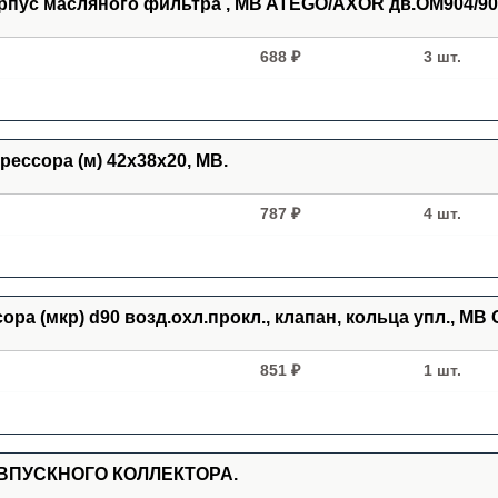
корпус масляного фильтра , MB ATEGO/AXOR дв.OM904/90
688 ₽
3 шт.
рессора (м) 42х38х20, MB.
787 ₽
4 шт.
сора (мкр) d90 возд.охл.прокл., клапан, кольца упл., MB 
851 ₽
1 шт.
 ВПУСКНОГО КОЛЛЕКТОРА.