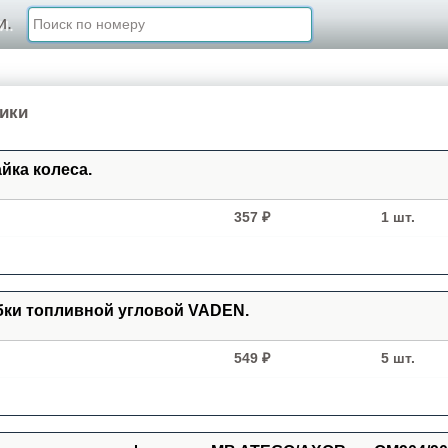
и.
ники
айка колеса.
357 ₽
1 шт.
бки топливной угловой VADEN.
549 ₽
5 шт.