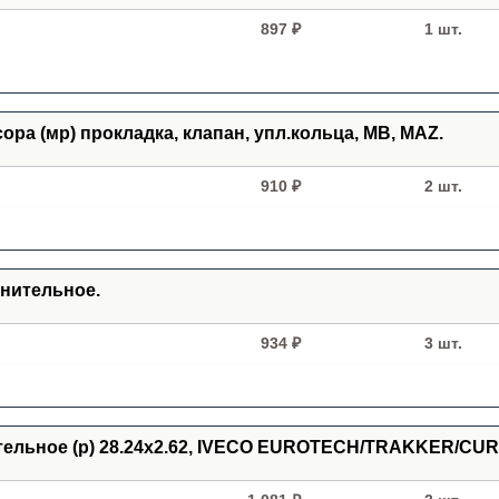
897 ₽
1 шт.
сора (мр) прокладка, клапан, упл.кольца, MB, MAZ.
910 ₽
2 шт.
тнительное.
934 ₽
3 шт.
тельное (р) 28.24x2.62, IVECO EUROTECH/TRAKKER/CU