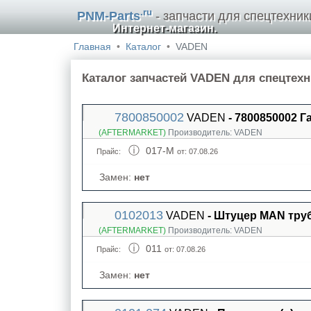
.ru
PNM-Parts
- запчасти для спецтехник
Интернет-магазин.
Главная
Каталог
VADEN
Каталог запчастей VADEN для спецтех
7800850002
VADEN
- 7800850002 Г
(AFTERMARKET)
Производитель:
VADEN
017-M
Прайс:
от: 07.08.26
Замен:
нет
0102013
VADEN
- Штуцер MAN тру
(AFTERMARKET)
Производитель:
VADEN
011
Прайс:
от: 07.08.26
Замен:
нет