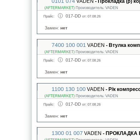
0101 074
VADEN
- Прокладка (р) 
(AFTERMARKET)
Производитель:
VADEN
017-DD
Прайс:
от: 07.08.26
Замен:
нет
7400 100 001
VADEN
- Втулка комп
(AFTERMARKET)
Производитель:
VADEN
017-DD
Прайс:
от: 07.08.26
Замен:
нет
1100 130 100
VADEN
- Р/к компрес
(AFTERMARKET)
Производитель:
VADEN
017-DD
Прайс:
от: 07.08.26
Замен:
нет
1300 01 007
VADEN
- ПРОКЛАДКА