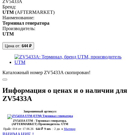
ZV5433A
Бренд:
UTM
(AFTERMARKET)
Наименование:
Терминал генератора
Производитель:
UTM
Цена от:
644 ₽
Каталожный номер ZV5433A скопирован!
Информация о ценах и о наличии для
ZV5433A
Запрошенный артикул:
ZV5433A
UTM
- Терминал генератора.
(AFTERMARKET)
Производитель:
UTM
Прайс:
014
от: 17.06.26
644 ₽
9 шт.
:
2 дн. в
Мытищи
ВНИМАНИЕ !