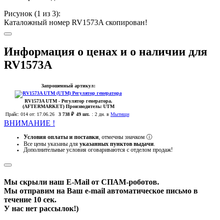
Рисунок (
1
из 3):
Каталожный номер RV1573A скопирован!
Информация о ценах и о наличии для
RV1573A
Запрошенный артикул:
RV1573A
UTM
- Регулятор генератора.
(AFTERMARKET)
Производитель:
UTM
Прайс:
014
от: 17.06.26
3 738 ₽
49 шт.
:
2 дн. в
Мытищи
ВНИМАНИЕ !
Условия оплаты и поставки
, отмечны значком
ⓘ
Все цены указаны для
указанных пунктов выдачи
.
Дополнительные условия оговариваются с отделом продаж!
Мы скрыли наш
E-Mail
от СПАМ-роботов.
Мы отправим на Ваш e-mail автоматическое письмо в
течение 10 сек.
У нас нет рассылок!)