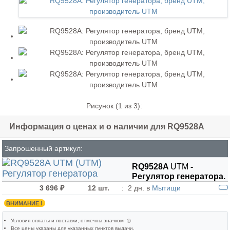
Рисунок (
1
из 3):
Информация о ценах и о наличии для RQ9528A
Запрошенный артикул:
RQ9528A
UTM
-
Регулятор генератора.
3 696 ₽
12 шт.
:
2 дн. в
Мытищи
ВНИМАНИЕ !
Условия оплаты и поставки
, отмечны значком
ⓘ
Все цены указаны для
указанных пунктов выдачи
.