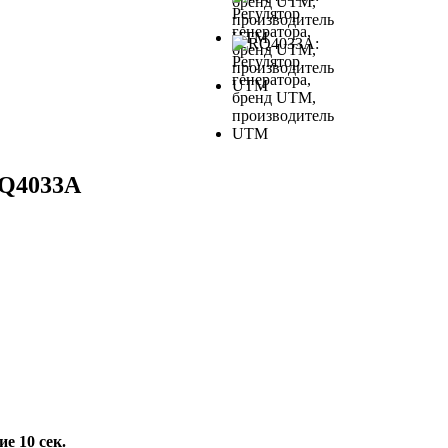
RQ4033A
е 10 сек.