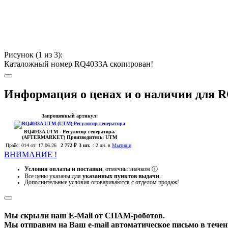
Рисунок (
1
из 3):
Каталожный номер RQ4033A скопирован!
Информация о ценах и о наличии для 
Запрошенный артикул:
RQ4033A
UTM
- Регулятор генератора.
(AFTERMARKET)
Производитель:
UTM
Прайс:
014
от: 17.06.26
2 772 ₽
3 шт.
:
2 дн. в
Мытищи
ВНИМАНИЕ !
Условия оплаты и поставки
, отмечны значком
ⓘ
Все цены указаны для
указанных пунктов выдачи
.
Дополнительные условия оговариваются с отделом продаж!
Мы скрыли наш
E-Mail
от СПАМ-роботов.
Мы отправим на Ваш e-mail автоматическое письмо в течени