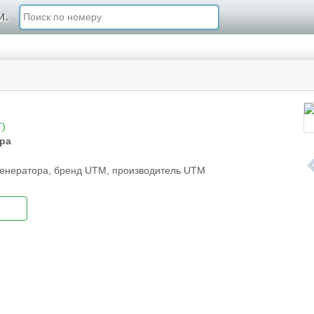
и.
)
ра
генератора, бренд UTM, производитель UTM