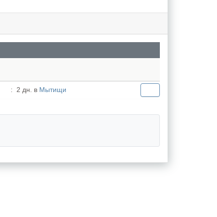
:
2 дн. в
Мытищи