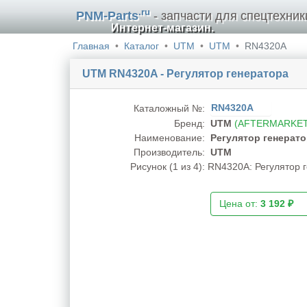
.ru
PNM-Parts
- запчасти для спецтехник
Интернет-магазин.
Главная
Каталог
UTM
UTM
RN4320A
UTM RN4320A - Регулятор генератора
RN4320A
Каталожный №:
Бренд:
UTM
(AFTERMARKET
Наименование:
Регулятор генерато
Производитель:
UTM
Рисунок (
1
из 4):
RN4320A: Регулятор 
Цена от:
3 192 ₽