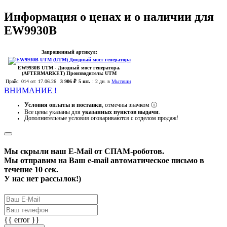
Информация о ценах и о наличии для
EW9930B
Запрошенный артикул:
EW9930B
UTM
- Диодный мост генератора.
(AFTERMARKET)
Производитель:
UTM
Прайс:
014
от: 17.06.26
3 906 ₽
5 шт.
:
2 дн. в
Мытищи
ВНИМАНИЕ !
Условия оплаты и поставки
, отмечны значком
ⓘ
Все цены указаны для
указанных пунктов выдачи
.
Дополнительные условия оговариваются с отделом продаж!
Мы скрыли наш
E-Mail
от СПАМ-роботов.
Мы отправим на Ваш e-mail автоматическое письмо в
течение 10 сек.
У нас нет рассылок!)
{{ error }}