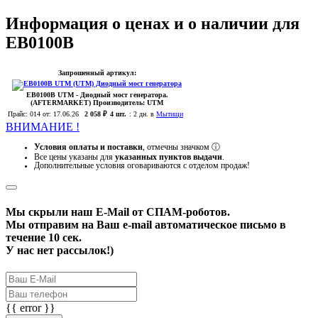
Информация о ценах и о наличии для
EB0100B
Запрошенный артикул:
EB0100B
UTM
- Диодный мост генератора.
(AFTERMARKET)
Производитель:
UTM
Прайс:
014
от: 17.06.26
2 058 ₽
4 шт.
:
2 дн. в
Мытищи
ВНИМАНИЕ !
Условия оплаты и поставки
, отмечны значком
ⓘ
Все цены указаны для
указанных пунктов выдачи
.
Дополнительные условия оговариваются с отделом продаж!
Мы скрыли наш
E-Mail
от СПАМ-роботов.
Мы отправим на Ваш e-mail автоматическое письмо в
течение 10 сек.
У нас нет рассылок!)
{{ error }}