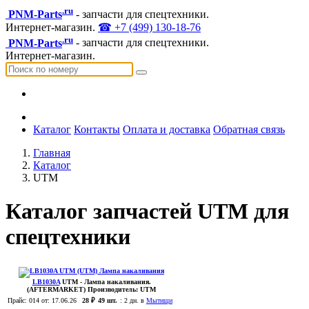
.ru
PNM-Parts
- запчасти для спецтехники.
Интернет-магазин.
☎ +7 (499) 130-18-76
.ru
PNM-Parts
- запчасти для спецтехники.
Интернет-магазин.
Каталог
Контакты
Оплата и доставка
Обратная связь
Главная
Каталог
UTM
Каталог запчастей UTM для
спецтехники
LB1030A
UTM
- Лампа накаливания.
(AFTERMARKET)
Производитель:
UTM
Прайс:
014
от: 17.06.26
28 ₽
49 шт.
:
2 дн. в
Мытищи