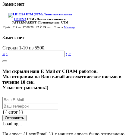
Замен:
нет
LB1022A
UTM
- Лампа накаливания.
(AFTERMARKET)
Производитель:
UTM
Прайс:
014
от: 17.06.26
42 ₽
49 шт.
:
2 дн. в
Мытищи
Замен:
нет
Строки 1-10 из 5500.
«
‹
›
»
Мы скрыли наш
E-Mail
от СПАМ-роботов.
Мы отправим на Ваш e-mail автоматическое письмо в
течение 10 сек.
У нас нет рассылок!)
{{ error }}
Отправить
Loading...
На адрес:
{{ sentEmail }}
с нашего адреса было отправлено