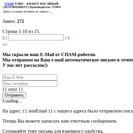
674330
TORO
- ФИЛЬТР МАСЛЯНЫЙ.
(AFTERMARKET)
Производитель:
TORO
Цена и условия поставки по запросу.
Замен:
272
Строки 1-10 из 15.
«
‹
›
»
Мы скрыли наш
E-Mail
от СПАМ-роботов.
Мы отправим на Ваш e-mail автоматическое письмо в течени
У нас нет рассылок!)
{{ error }}
Отправить
Loading...
На адрес:
{{ sentEmail }}
с нашего адреса было отправлено пис
Теперь Вы можете написать нам ответным сообщением.
Сохраняйте тему письма для взаимного удобства.