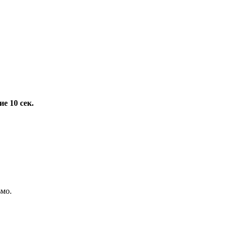
е 10 сек.
ьмо.