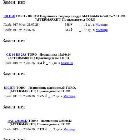
Замен:
нет
ШСП50
TORO
- ШСП50 Подшипник гидроцилиндра МАЗ,КАМАЗ-6520,6522 TORO.
(AFTERMARKET)
Производитель:
TORO
Прайс:
017-M
от: 23.07.26
348 ₽
:
2 дн. в
Мытищи
Прайс:
011
от: 25.06.26
533 ₽
:
2 дн. в
Мытищи
Замен:
нет
GE 16 ES 2RS
TORO
- Подшипник 16х30х14.
(AFTERMARKET)
Производитель:
TORO
Прайс:
019
от: 23.04.26
364 ₽
:
3 дн. в
Мытищи
Замен:
нет
ШСП70
TORO
- Подшипник шарнирный TORO.
(AFTERMARKET)
Производитель:
TORO
Прайс:
011
от: 25.06.26
1 222 ₽
:
2 дн. в
Мытищи
Замен:
нет
DAC 42800042
TORO
- Подшипник 42х80х42.
(AFTERMARKET)
Производитель:
TORO
Прайс:
019
от: 23.04.26
2 121 ₽
:
3 дн. в
Мытищи
Замен:
нет