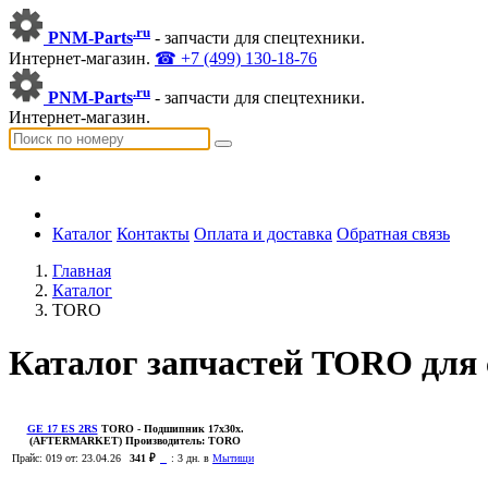
.ru
PNM-Parts
- запчасти для спецтехники.
Интернет-магазин.
☎ +7 (499) 130-18-76
.ru
PNM-Parts
- запчасти для спецтехники.
Интернет-магазин.
Каталог
Контакты
Оплата и доставка
Обратная связь
Главная
Каталог
TORO
Каталог запчастей TORO для 
GE 17 ES 2RS
TORO
- Подшипник 17х30х.
(AFTERMARKET)
Производитель:
TORO
Прайс:
019
от: 23.04.26
341 ₽
:
3 дн. в
Мытищи