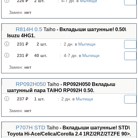
226 ₽
2 шт.
:
4-7 дн. в
Мытищи
Замен:
нет
R814H 0.5
Taiho
- Вкладыши шатунные! 0.50\
Isuzu 4HG1.
231 ₽
2 шт.
:
2 дн. в
Мытищи
231 ₽
40 шт.
:
4-7 дн. в
Мытищи
Замен:
нет
RP092H050
Taiho
- RP092H050 Вкладыш
шатунный пара TAIHO RP092H 0.50.
237 ₽
1 шт.
:
2 дн. в
Мытищи
Замен:
нет
P707H STD
Taiho
- Вкладыши шатунные! STD\
Toyota Hi-Ace/Celica/Corolla 2.4 1RZ/2RZ/2TZFE 90>.