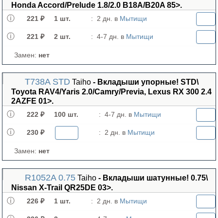
Honda Accord/Prelude 1.8/2.0 B18A/B20A 85>.
221 ₽
1 шт.
:
2 дн. в
Мытищи
221 ₽
2 шт.
:
4-7 дн. в
Мытищи
Замен:
нет
T738A STD
Taiho
- Вкладыши упорные! STD\
Toyota RAV4/Yaris 2.0/Camry/Previa, Lexus RX 300 2.4
2AZFE 01>.
222 ₽
100 шт.
:
4-7 дн. в
Мытищи
230 ₽
:
2 дн. в
Мытищи
Замен:
нет
R1052A 0.75
Taiho
- Вкладыши шатунные! 0.75\
Nissan X-Trail QR25DE 03>.
226 ₽
1 шт.
:
2 дн. в
Мытищи