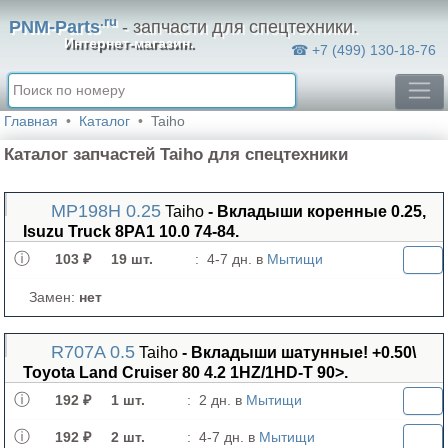
.ru
PNM-Parts
- запчасти для спецтехники.
Интернет-магазин.
☎ +7 (499) 130-18-76
Главная
Каталог
Taiho
Каталог запчастей Taiho для спецтехники
MP198H 0.25
Taiho
- Вкладыши коренные 0.25,
Isuzu Truck 8PA1 10.0 74-84.
103 ₽
19 шт.
:
4-7 дн. в
Мытищи
Замен:
нет
R707A 0.5
Taiho
- Вкладыши шатунные! +0.50\
Toyota Land Cruiser 80 4.2 1HZ/1HD-T 90>.
192 ₽
1 шт.
:
2 дн. в
Мытищи
192 ₽
2 шт.
:
4-7 дн. в
Мытищи