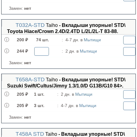
Замен:
нет
T032A-STD
Taiho
- Вкладыши упорные! STD\
Toyota Hiace/Crown 2.4D/2.4TD L/2L/2L-T 83-88.
200 ₽
74 шт.
:
4-7 дн. в
Мытищи
244 ₽
:
2 дн. в
Мытищи
Замен:
нет
T658A-STD
Taiho
- Вкладыши упорные! STD\
Suzuki Swift/Cultus/Jimny 1.3/1.0/D G13B/G10 84>.
205 ₽
1 шт.
:
2 дн. в
Мытищи
205 ₽
3 шт.
:
4-7 дн. в
Мытищи
Замен:
нет
T458A STD
Taiho
- Вкладыши упорные! STD\