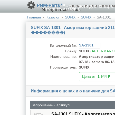
.ru
PNM-Parts
- запчасти для спецтех
Интернет-магазин.
Главная
Каталог
SUFIX
SUFIX
SA-1301
SUFIX SA-1301 - Амортизатор задний 2110
��������)
SA-1301
Каталожный №:
Бренд:
SUFIX
(AFTERMARK
Наименование:
Амортизатор задний 2
07-18 / samara
Производитель:
SUFIX
Цена от:
1 944 ₽
Информация о ценах и о наличии для SA
Запрошенный артикул:
SA-1301
SUFIX
- Амортизатор зад