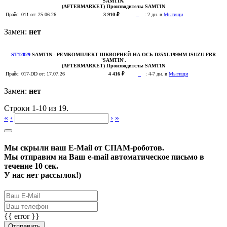
SAMTIN.
(AFTERMARKET)
Производитель:
SAMTIN
Прайс:
011
от: 25.06.26
3 910 ₽
:
2 дн. в
Мытищи
Замен:
нет
ST12029
SAMTIN
- РЕМКОМПЛЕКТ ШКВОРНЕЙ НА ОСЬ D35XL199MM ISUZU FRR
'SAMTIN'.
(AFTERMARKET)
Производитель:
SAMTIN
Прайс:
017-DD
от: 17.07.26
4 416 ₽
:
4-7 дн. в
Мытищи
Замен:
нет
Строки 1-10 из 19.
«
‹
›
»
Мы скрыли наш
E-Mail
от СПАМ-роботов.
Мы отправим на Ваш e-mail автоматическое письмо в
течение 10 сек.
У нас нет рассылок!)
{{ error }}
Отправить