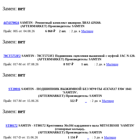
Замен:
нет
4474370024
SAMTIN
- Ремонтный комплект шкворня ЛИАЗ 429260.
(AFTERMARKET)
Производитель:
SAMTIN
Прайс:
005
от: 04.08.26
6 860 ₽
2 шт.
:
2 дн. в
Мытищи
Замен:
нет
78CT5753F2
SAMTIN
- 78CT5753F2 Подшипник сцепления выжимной с муфтой JAC N-120.
(AFTERMARKET)
Производитель:
SAMTIN
Прайс:
017-M
от: 07.08.26
8 937 ₽
1 шт.
:
2 дн. в
Мытищи
Замен:
нет
ST20016
SAMTIN
- ПОДШИПНИК ВЫЖИМНОЙ БЕЗ МУФТЫ 45X74X17 FAW 1041
'SAMTIN'.
(AFTERMARKET)
Производитель:
SAMTIN
Прайс:
017-M
от: 15.06.26
322 ₽
:
2 дн. в
Мытищи
Замен:
нет
ST80172
SAMTIN
- ST80172 Крестовина 36x104 карданного вала MITSUBISHI 'SAMTIN'
(стопорные кольца),.
(AFTERMARKET)
Производитель:
SAMTIN
Прайс:
017-D
от: 15.06.26
1 134 ₽
:
3 дн. в
Мытищи