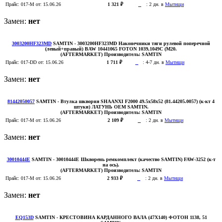
Прайс:
017-M
от: 15.06.26
1 321 ₽
:
2 дн. в
Мытищи
Замен:
нет
3003200HF323MD
SAMTIN
- 3003200HF323MD Наконечники тяги рулевой поперечной
(левый+правый) BAW 10441065 FOTON 1039,1049C (M20.
(AFTERMARKET)
Производитель:
SAMTIN
Прайс:
017-DD
от: 15.06.26
1 711 ₽
:
4-7 дн. в
Мытищи
Замен:
нет
81442050057
SAMTIN
- Втулка шкворня SHAANXI F2000 49.5x58x52 (81.44205.0057) (к-кт 4
штуки) ЛАТУНЬ OEM SAMTIN.
(AFTERMARKET)
Производитель:
SAMTIN
Прайс:
017-M
от: 15.06.26
2 109 ₽
:
2 дн. в
Мытищи
Замен:
нет
30010444E
SAMTIN
- 30010444E Шкворень ремкомплект (качество SAMTIN) FAW-3252 (к-т
на ось).
(AFTERMARKET)
Производитель:
SAMTIN
Прайс:
017-M
от: 15.06.26
2 933 ₽
:
2 дн. в
Мытищи
Замен:
нет
EQ153D
SAMTIN
- КРЕСТОВИНА КАРДАННОГО ВАЛА (47X140) ФОТОН 1138, 51