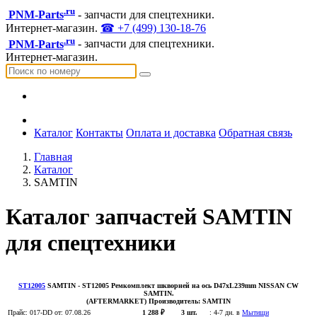
.ru
PNM-Parts
- запчасти для спецтехники.
Интернет-магазин.
☎ +7 (499) 130-18-76
.ru
PNM-Parts
- запчасти для спецтехники.
Интернет-магазин.
Каталог
Контакты
Оплата и доставка
Обратная связь
Главная
Каталог
SAMTIN
Каталог запчастей SAMTIN
для спецтехники
ST12005
SAMTIN
- ST12005 Ремкомплект шкворней на ось D47xL239mm NISSAN CW
SAMTIN.
(AFTERMARKET)
Производитель:
SAMTIN
Прайс:
017-DD
от: 07.08.26
1 288 ₽
3 шт.
:
4-7 дн. в
Мытищи