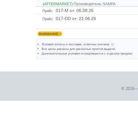
(AFTERMARKET)
Производитель:
SAMPA
017-M
от: 06.08.26
Прайс:
017-DD
от: 21.06.26
Прайс:
ВНИМАНИЕ !
Условия оплаты и поставки
, отмечны значком
ⓘ
Все цены указаны для
указанных пунктов выдачи
.
Дополнительные условия оговариваются с отделом продаж!
©
2016—