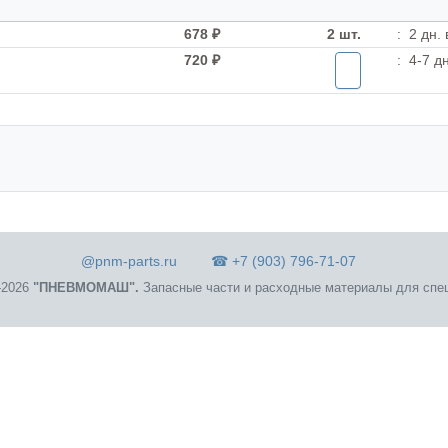
678 ₽
2 шт.
:
2 дн.
720 ₽
:
4-7 д
@pnm-parts.ru
☎ +7 (903) 796-71-07
2026
"ПНЕВМОМАШ".
Запасные части и расходные материалы для спец