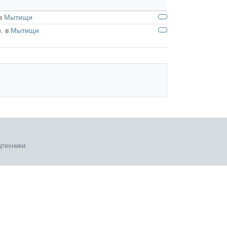
 в
Мытищи
н. в
Мытищи
техники.