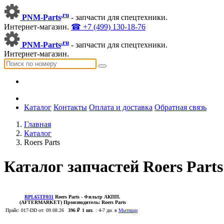
.ru
PNM-Parts
- запчасти для спецтехники.
Интернет-магазин.
☎ +7 (499) 130-18-76
.ru
PNM-Parts
- запчасти для спецтехники.
Интернет-магазин.
Каталог
Контакты
Оплата и доставка
Обратная связь
Главная
Каталог
Roers Parts
Каталог запчастей Roers Part
RPL65TF031
Roers Parts
- Фильтр АКПП.
(AFTERMARKET)
Производитель:
Roers Parts
Прайс:
017-DD
от: 09.08.26
396 ₽
1 шт.
:
4-7 дн. в
Мытищи