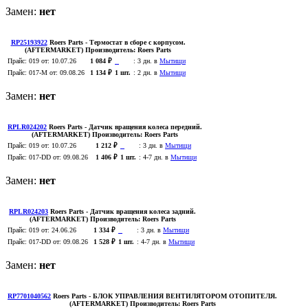
Замен:
нет
RP25193922
Roers Parts
- Термостат в сборе с корпусом.
(AFTERMARKET)
Производитель:
Roers Parts
Прайс:
019
от: 10.07.26
1 084 ₽
:
3 дн. в
Мытищи
Прайс:
017-M
от: 09.08.26
1 134 ₽
1 шт.
:
2 дн. в
Мытищи
Замен:
нет
RPLR024202
Roers Parts
- Датчик вращения колеса передний.
(AFTERMARKET)
Производитель:
Roers Parts
Прайс:
019
от: 10.07.26
1 212 ₽
:
3 дн. в
Мытищи
Прайс:
017-DD
от: 09.08.26
1 406 ₽
1 шт.
:
4-7 дн. в
Мытищи
Замен:
нет
RPLR024203
Roers Parts
- Датчик вращения колеса задний.
(AFTERMARKET)
Производитель:
Roers Parts
Прайс:
019
от: 24.06.26
1 334 ₽
:
3 дн. в
Мытищи
Прайс:
017-DD
от: 09.08.26
1 528 ₽
1 шт.
:
4-7 дн. в
Мытищи
Замен:
нет
RP7701040562
Roers Parts
- БЛОК УПРАВЛЕНИЯ ВЕНТИЛЯТОРОМ ОТОПИТЕЛЯ.
(AFTERMARKET)
Производитель:
Roers Parts