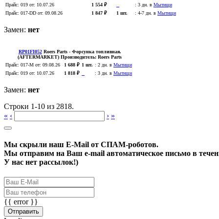
Прайс:
019
от: 10.07.26
1 554 ₽
:
3 дн. в
Мытищи
Прайс:
017-DD
от: 09.08.26
1 847 ₽
1 шт.
:
4-7 дн. в
Мытищи
Замен:
нет
RP01FI052
Roers Parts
- Форсунка топливная.
(AFTERMARKET)
Производитель:
Roers Parts
Прайс:
017-M
от: 09.08.26
1 688 ₽
1 шт.
:
2 дн. в
Мытищи
Прайс:
019
от: 10.07.26
1 818 ₽
:
3 дн. в
Мытищи
Замен:
нет
Строки 1-10 из 2818.
«
‹
›
»
Мы скрыли наш
E-Mail
от СПАМ-роботов.
Мы отправим на Ваш e-mail автоматическое письмо в течени
У нас нет рассылок!)
{{ error }}
Отправить