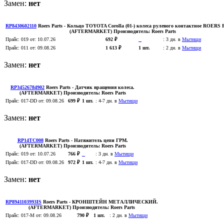
Замен:
нет
RP8430602110
Roers Parts
- Кольцо TOYOTA Corolla (01-) колеса рулевого контактное ROERS
(AFTERMARKET)
Производитель:
Roers Parts
Прайс:
019
от: 10.07.26
692 ₽
:
3 дн. в
Мытищи
Прайс:
011
от: 09.08.26
1 613 ₽
1 шт.
:
2 дн. в
Мытищи
Замен:
нет
RP34526784902
Roers Parts
- Датчик вращения колеса.
(AFTERMARKET)
Производитель:
Roers Parts
Прайс:
017-DD
от: 09.08.26
699 ₽
1 шт.
:
4-7 дн. в
Мытищи
Замен:
нет
RP14TC008
Roers Parts
- Натяжитель цепи ГРМ.
(AFTERMARKET)
Производитель:
Roers Parts
Прайс:
019
от: 10.07.26
766 ₽
:
3 дн. в
Мытищи
Прайс:
017-DD
от: 09.08.26
972 ₽
1 шт.
:
4-7 дн. в
Мытищи
Замен:
нет
RP8941103993IS
Roers Parts
- КРОНШТЕЙН МЕТАЛЛИЧЕСКИЙ.
(AFTERMARKET)
Производитель:
Roers Parts
Прайс:
017-M
от: 09.08.26
790 ₽
1 шт.
:
2 дн. в
Мытищи