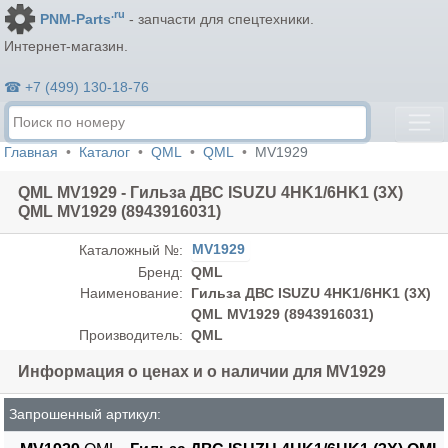
.ru
PNM-Parts
- запчасти для спецтехники.
Интернет-магазин.
☎ +7 (499) 130-18-76
Главная
Каталог
QML
QML
MV1929
QML MV1929 - Гильза ДВС ISUZU 4HK1/6HK1 (3X)
QML MV1929 (8943916031)
MV1929
Каталожный №:
Бренд:
QML
Наименование:
Гильза ДВС ISUZU 4HK1/6HK1 (3X)
QML MV1929 (8943916031)
Производитель:
QML
Информация о ценах и о наличии для MV1929
Запрошенный артикул: