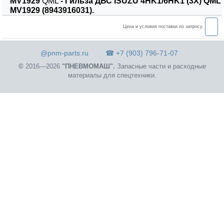
MV1929
QML
- Гильза ДВС ISUZU 4HK1/6HK1 (3X) QML
MV1929 (8943916031).
Цена и условия поставки по запросу.
@pnm-parts.ru
☎ +7 (903) 796-71-07
©
2016—2026
"ПНЕВМОМАШ".
Запасные части и расходные
материалы для спецтехники.