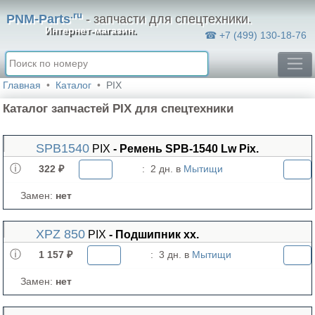
.ru
PNM-Parts
- запчасти для спецтехники.
Интернет-магазин.
☎ +7 (499) 130-18-76
Главная
Каталог
PIX
Каталог запчастей PIX для спецтехники
SPB1540
PIX
- Ремень SPB-1540 Lw Pix.
322 ₽
:
2 дн. в
Мытищи
Замен:
нет
XPZ 850
PIX
- Подшипник хх.
1 157 ₽
:
3 дн. в
Мытищи
Замен:
нет