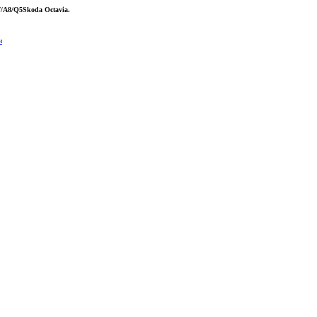
7/A8/Q5Skoda Octavia.
и