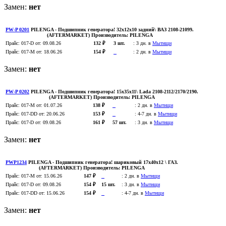
Замен:
нет
PW-P 0201
PILENGA
- Подшипник генератора! 32x12x10 задний\ ВАЗ 2108-21099.
(AFTERMARKET)
Производитель:
PILENGA
Прайс:
017-D
от: 09.08.26
132 ₽
3 шт.
:
3 дн. в
Мытищи
Прайс:
017-M
от: 18.06.26
154 ₽
:
2 дн. в
Мытищи
Замен:
нет
PW-P 0202
PILENGA
- Подшипник генератора! 15x35x11\ Lada 2108-2112/2170/2190.
(AFTERMARKET)
Производитель:
PILENGA
Прайс:
017-M
от: 01.07.26
138 ₽
:
2 дн. в
Мытищи
Прайс:
017-DD
от: 20.06.26
153 ₽
:
4-7 дн. в
Мытищи
Прайс:
017-D
от: 09.08.26
161 ₽
57 шт.
:
3 дн. в
Мытищи
Замен:
нет
PWP1234
PILENGA
- Подшипник генератора! шариковый 17x40x12 \ ГАЗ.
(AFTERMARKET)
Производитель:
PILENGA
Прайс:
017-M
от: 15.06.26
147 ₽
:
2 дн. в
Мытищи
Прайс:
017-D
от: 09.08.26
154 ₽
15 шт.
:
3 дн. в
Мытищи
Прайс:
017-DD
от: 15.06.26
154 ₽
:
4-7 дн. в
Мытищи
Замен:
нет