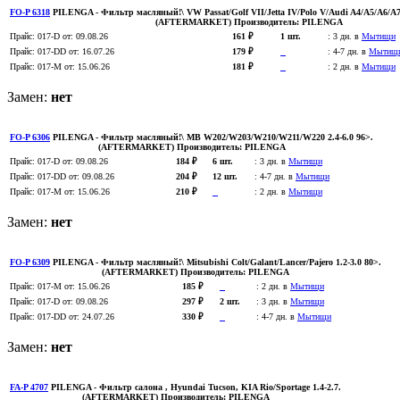
FO-P 6318
PILENGA
- Фильтр масляный!\ VW Passat/Golf VII/Jetta IV/Polo V/Audi A4/A5/A6/A
(AFTERMARKET)
Производитель:
PILENGA
Прайс:
017-D
от: 09.08.26
161 ₽
1 шт.
:
3 дн. в
Мытищи
Прайс:
017-DD
от: 16.07.26
179 ₽
:
4-7 дн. в
Мытищ
Прайс:
017-M
от: 15.06.26
181 ₽
:
2 дн. в
Мытищи
Замен:
нет
FO-P 6306
PILENGA
- Фильтр масляный!\ MB W202/W203/W210/W211/W220 2.4-6.0 96>.
(AFTERMARKET)
Производитель:
PILENGA
Прайс:
017-D
от: 09.08.26
184 ₽
6 шт.
:
3 дн. в
Мытищи
Прайс:
017-DD
от: 09.08.26
204 ₽
12 шт.
:
4-7 дн. в
Мытищи
Прайс:
017-M
от: 15.06.26
210 ₽
:
2 дн. в
Мытищи
Замен:
нет
FO-P 6309
PILENGA
- Фильтр масляный!\ Mitsubishi Colt/Galant/Lancer/Pajero 1.2-3.0 80>.
(AFTERMARKET)
Производитель:
PILENGA
Прайс:
017-M
от: 15.06.26
185 ₽
:
2 дн. в
Мытищи
Прайс:
017-D
от: 09.08.26
297 ₽
2 шт.
:
3 дн. в
Мытищи
Прайс:
017-DD
от: 24.07.26
330 ₽
:
4-7 дн. в
Мытищи
Замен:
нет
FA-P 4707
PILENGA
- Фильтр салона , Hyundai Tucson, KIA Rio/Sportage 1.4-2.7.
(AFTERMARKET)
Производитель:
PILENGA