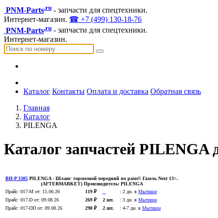
.ru
PNM-Parts
- запчасти для спецтехники.
Интернет-магазин.
☎ +7 (499) 130-18-76
.ru
PNM-Parts
- запчасти для спецтехники.
Интернет-магазин.
Каталог
Контакты
Оплата и доставка
Обратная связь
Главная
Каталог
PILENGA
Каталог запчастей PILENGA 
BH-P 3305
PILENGA
- Шланг тормозной передний по раме!\ Газель Next 13>.
(AFTERMARKET)
Производитель:
PILENGA
Прайс:
017-M
от: 15.06.26
119 ₽
:
2 дн. в
Мытищи
Прайс:
017-D
от: 09.08.26
269 ₽
2 шт.
:
3 дн. в
Мытищи
Прайс:
017-DD
от: 09.08.26
298 ₽
2 шт.
:
4-7 дн. в
Мытищи