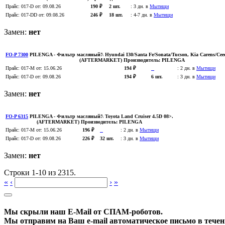
Прайс:
017-D
от: 09.08.26
190 ₽
2 шт.
:
3 дн. в
Мытищи
Прайс:
017-DD
от: 09.08.26
246 ₽
18 шт.
:
4-7 дн. в
Мытищи
Замен:
нет
FO-P 7300
PILENGA
- Фильтр масляный!\ Hyundai I30/Santa Fe/Sonata/Tucson, Kia Carens/Cee
(AFTERMARKET)
Производитель:
PILENGA
Прайс:
017-M
от: 15.06.26
194 ₽
:
2 дн. в
Мытищи
Прайс:
017-D
от: 09.08.26
194 ₽
6 шт.
:
3 дн. в
Мытищи
Замен:
нет
FO-P 6315
PILENGA
- Фильтр масляный!\ Toyota Land Cruiser 4.5D 08>.
(AFTERMARKET)
Производитель:
PILENGA
Прайс:
017-M
от: 15.06.26
196 ₽
:
2 дн. в
Мытищи
Прайс:
017-D
от: 09.08.26
226 ₽
32 шт.
:
3 дн. в
Мытищи
Замен:
нет
Строки 1-10 из 2315.
«
‹
›
»
Мы скрыли наш
E-Mail
от СПАМ-роботов.
Мы отправим на Ваш e-mail автоматическое письмо в течени