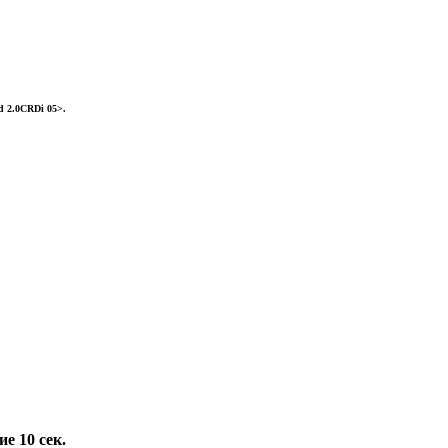
d 2.0CRDi 05>.
е 10 сек.