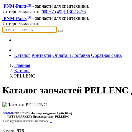
.ru
PNM-Parts
- запчасти для спецтехники.
Интернет-магазин.
☎ +7 (499) 130-18-76
.ru
PNM-Parts
- запчасти для спецтехники.
Интернет-магазин.
Каталог
Контакты
Оплата и доставка
Обратная связь
Главная
Каталог
PELLENC
Каталог запчастей PELLENC 
3905048
PELLENC
- Фильтр воздушный (Air filter).
(AFTERMARKET)
Производитель:
PELLENC
Цена и условия поставки по запросу.
Замен:
576