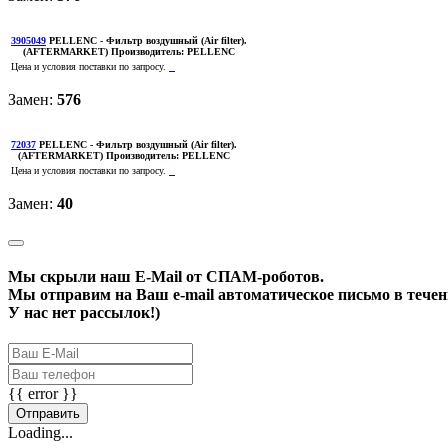
3905049
PELLENC
- Фильтр воздушный (Air filter).
(AFTERMARKET)
Производитель:
PELLENC
Цена и условия поставки по запросу.
Замен:
576
72037
PELLENC
- Фильтр воздушный (Air filter).
(AFTERMARKET)
Производитель:
PELLENC
Цена и условия поставки по запросу.
Замен:
40
Мы скрыли наш
E-Mail
от СПАМ-роботов.
Мы отправим на Ваш e-mail автоматическое письмо в течени
У нас нет рассылок!)
{{ error }}
Отправить
Loading...