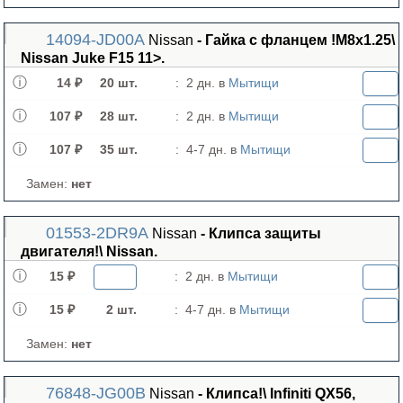
14094-JD00A
Nissan
- Гайка с фланцем !М8х1.25\
Nissan Juke F15 11>.
14 ₽
20 шт.
:
2 дн. в
Мытищи
107 ₽
28 шт.
:
2 дн. в
Мытищи
107 ₽
35 шт.
:
4-7 дн. в
Мытищи
Замен:
нет
01553-2DR9A
Nissan
- Клипса защиты
двигателя!\ Nissan.
15 ₽
:
2 дн. в
Мытищи
15 ₽
2 шт.
:
4-7 дн. в
Мытищи
Замен:
нет
76848-JG00B
Nissan
- Клипса!\ Infiniti QX56,