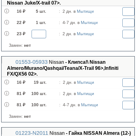
Nissan Juke/X-trail 07>.
16 ₽
5 шт.
:
2 дн. в
Мытищи
22 ₽
1 шт.
:
4-7 дн. в
Мытищи
23 ₽
:
2 дн. в
Мытищи
Замен:
нет
01553-05933
Nissan
- Клипса!\ Nissan
Almero/Murano/Qashqai/Teana/X-Trail 96>,Infiniti
FX/QX56 02>.
16 ₽
19 шт.
:
2 дн. в
Мытищи
81 ₽
100 шт.
:
2 дн. в
Мытищи
81 ₽
100 шт.
:
4-7 дн. в
Мытищи
Замен:
нет
01223-N2011
Nissan
- Гайка NISSAN Almera (12-)