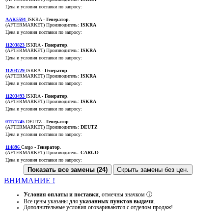
Цена и условия поставки по запросу:
AAK5591
ISKRA
- Генератор
.
(AFTERMARKET)
Производитель:
ISKRA
Цена и условия поставки по запросу:
11203823
ISKRA
- Генератор
.
(AFTERMARKET)
Производитель:
ISKRA
Цена и условия поставки по запросу:
11203729
ISKRA
- Генератор
.
(AFTERMARKET)
Производитель:
ISKRA
Цена и условия поставки по запросу:
11203493
ISKRA
- Генератор
.
(AFTERMARKET)
Производитель:
ISKRA
Цена и условия поставки по запросу:
01171745
DEUTZ
- Генератор
.
(AFTERMARKET)
Производитель:
DEUTZ
Цена и условия поставки по запросу:
114896
Cargo
- Генератор
.
(AFTERMARKET)
Производитель:
CARGO
Цена и условия поставки по запросу:
Показать все замены (24)
Скрыть замены без цен.
ВНИМАНИЕ !
Условия оплаты и поставки
, отмечны значком
ⓘ
Все цены указаны для
указанных пунктов выдачи
.
Дополнительные условия оговариваются с отделом продаж!