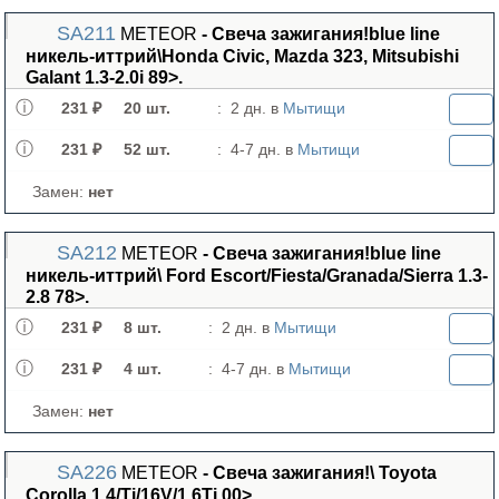
SA211
METEOR
- Свеча зажигания!blue line
никель-иттрий\Honda Civic, Mazda 323, Mitsubishi
Galant 1.3-2.0i 89>.
231 ₽
20 шт.
:
2 дн. в
Мытищи
231 ₽
52 шт.
:
4-7 дн. в
Мытищи
Замен:
нет
SA212
METEOR
- Свеча зажигания!blue line
никель-иттрий\ Ford Escort/Fiesta/Granada/Sierra 1.3-
2.8 78>.
231 ₽
8 шт.
:
2 дн. в
Мытищи
231 ₽
4 шт.
:
4-7 дн. в
Мытищи
Замен:
нет
SA226
METEOR
- Свеча зажигания!\ Toyota
Corolla 1.4/Ti/16V/1.6Ti 00>.