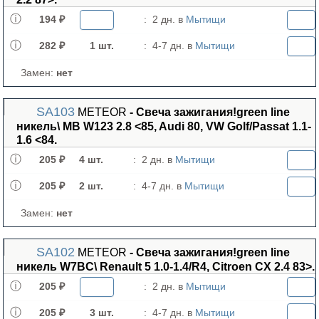
194 ₽
:
2 дн. в
Мытищи
282 ₽
1 шт.
:
4-7 дн. в
Мытищи
Замен:
нет
SA103
METEOR
- Свеча зажигания!green line
никель\ MB W123 2.8 <85, Audi 80, VW Golf/Passat 1.1-
1.6 <84.
205 ₽
4 шт.
:
2 дн. в
Мытищи
205 ₽
2 шт.
:
4-7 дн. в
Мытищи
Замен:
нет
SA102
METEOR
- Свеча зажигания!green line
никель W7BC\ Renault 5 1.0-1.4/R4, Citroen CX 2.4 83>.
205 ₽
:
2 дн. в
Мытищи
205 ₽
3 шт.
:
4-7 дн. в
Мытищи