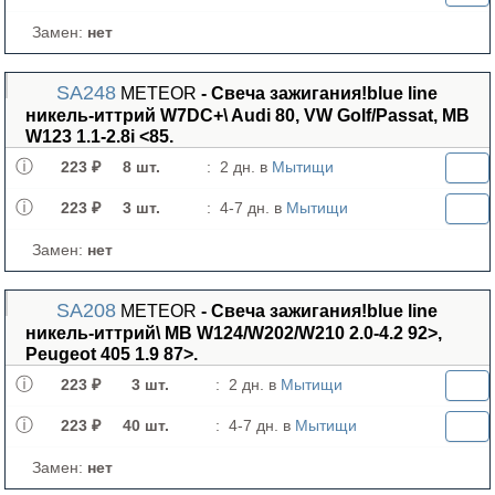
Замен:
нет
SA248
METEOR
- Свеча зажигания!blue line
никель-иттрий W7DC+\ Audi 80, VW Golf/Passat, MB
W123 1.1-2.8i <85.
223 ₽
8 шт.
:
2 дн. в
Мытищи
223 ₽
3 шт.
:
4-7 дн. в
Мытищи
Замен:
нет
SA208
METEOR
- Свеча зажигания!blue line
никель-иттрий\ MB W124/W202/W210 2.0-4.2 92>,
Peugeot 405 1.9 87>.
223 ₽
3 шт.
:
2 дн. в
Мытищи
223 ₽
40 шт.
:
4-7 дн. в
Мытищи
Замен:
нет