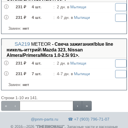
231 ₽
4 шт.
:
2 дн. в
Мытищи
231 ₽
4 шт.
:
4-7 дн. в
Мытищи
Замен:
нет
SA219
METEOR
- Свеча зажигания!blue line
никель-иттрий\ Mazda 323, Nissan
Almera/Primera/Micra 1.0-2.5i 91>.
231 ₽
4 шт.
:
2 дн. в
Мытищи
231 ₽
7 шт.
:
4-7 дн. в
Мытищи
Замен:
нет
Строки 1-10 из 141.
«
‹
›
»
@pnm-parts.ru
☎ +7 (903) 796-71-07
©
2016—2026
"ПНЕВМОМАШ".
Запасные части и расходные