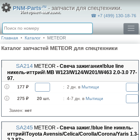
.ru
PNM-Parts
- запчасти для спецтехники.
Интернет-магазин.
☎ +7 (499) 130-18-76
Главная
Каталог
METEOR
Каталог запчастей METEOR для спецтехники
SA214
METEOR
- Свеча зажигания!blue line
никель-иттрий\ MB W123/W124/W201/W463 2.0-3.0 77-
97.
177 ₽
:
2 дн. в
Мытищи
275 ₽
20 шт.
:
4-7 дн. в
Мытищи
Замен:
нет
SA245
METEOR
- Свеча зажиг.!blue line никель-
иттрий\Toyota Avensis/Celica/Corolla/Corona/Yaris 1.3-
2.2 87>.