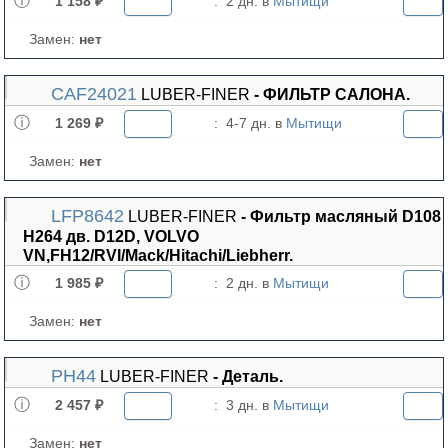
1 158 ₽
:
2 дн. в
Мытищи
Замен:
нет
CAF24021
LUBER-FINER
- ФИЛЬТР САЛОНА.
1 269 ₽
:
4-7 дн. в
Мытищи
Замен:
нет
LFP8642
LUBER-FINER
- Фильтр масляный D108
H264 дв. D12D, VOLVO
VN,FH12/RVI/Mack/Hitachi/Liebherr.
1 985 ₽
:
2 дн. в
Мытищи
Замен:
нет
PH44
LUBER-FINER
- Деталь.
2 457 ₽
:
3 дн. в
Мытищи
Замен:
нет