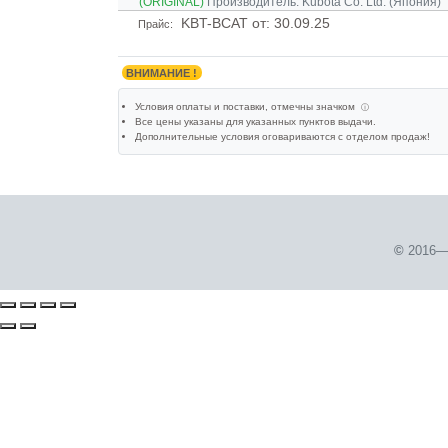
(ORIGINAL)
Производитель:
Kubota Co. Ltd. (Япония)
KBT-BCAT
от: 30.09.25
Прайс:
ВНИМАНИЕ !
Условия оплаты и поставки
, отмечны значком
ⓘ
Все цены указаны для
указанных пунктов выдачи
.
Дополнительные условия оговариваются с отделом продаж!
©
2016—