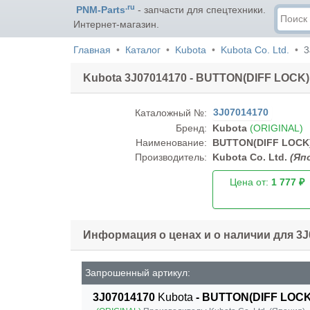
.ru
PNM-Parts
- запчасти для спецтехники.
Интернет-магазин.
Главная
Каталог
Kubota
Kubota Co. Ltd.
3
Kubota 3J07014170 - BUTTON(DIFF LOCK)
3J07014170
Каталожный №:
Бренд:
Kubota
(ORIGINAL)
Наименование:
BUTTON(DIFF LOCK
Производитель:
Kubota Co. Ltd.
(Яп
Цена от:
1 777 ₽
Информация о ценах и о наличии для 3J
Запрошенный артикул:
3J07014170
Kubota
- BUTTON(DIFF LOCK