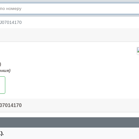
J07014170
)
ония)
07014170
).