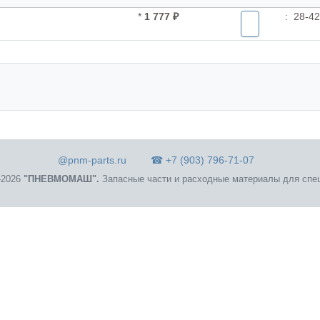
*
1 777 ₽
:
28-42
@pnm-parts.ru
☎ +7 (903) 796-71-07
2026
"ПНЕВМОМАШ".
Запасные части и расходные материалы для спец