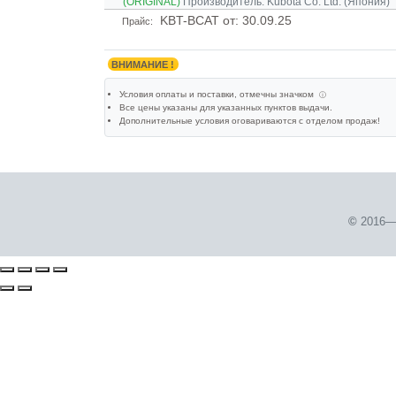
(ORIGINAL)
Производитель:
Kubota Co. Ltd. (Япония)
KBT-BCAT
от: 30.09.25
Прайс:
ВНИМАНИЕ !
Условия оплаты и поставки
, отмечны значком
ⓘ
Все цены указаны для
указанных пунктов выдачи
.
Дополнительные условия оговариваются с отделом продаж!
©
2016—