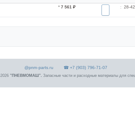
*
7 561 ₽
:
28-42
@pnm-parts.ru
☎ +7 (903) 796-71-07
2026
"ПНЕВМОМАШ".
Запасные части и расходные материалы для спец