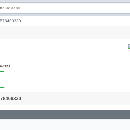
B78469330
ония)
B78469330