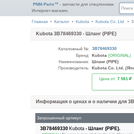
.ru
PNM-Parts
- запчасти для спецтехники.
Интернет-магазин.
Главная
Каталог
Kubota
Kubota Co. Ltd.
3
Kubota 3B78469330 - Шланг (PIPE)
3B78469330
Каталожный №:
Бренд:
Kubota
(ORIGINAL)
Наименование:
Шланг (PIPE)
Производитель:
Kubota Co. Ltd.
(Яп
Цена от:
7 561 ₽
Информация о ценах и о наличии для 3
Запрошенный артикул:
3B78469330
Kubota
- Шланг (PIPE).