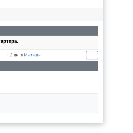
тартера.
:
2 дн. в
Мытищи