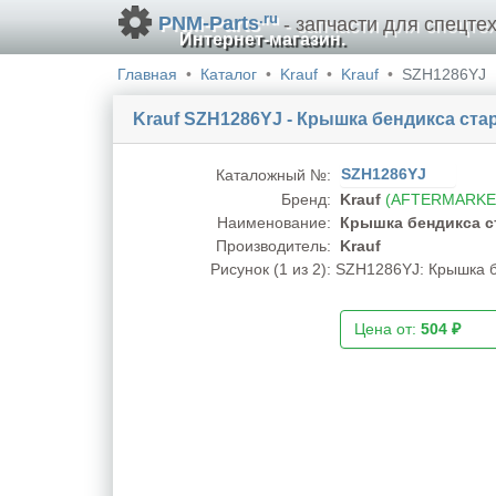
.ru
PNM-Parts
- запчасти для спецтех
Интернет-магазин.
Главная
Каталог
Krauf
Krauf
SZH1286YJ
Krauf SZH1286YJ - Крышка бендикса ста
SZH1286YJ
Каталожный №:
Бренд:
Krauf
(AFTERMARKE
Наименование:
Крышка бендикса с
Производитель:
Krauf
Рисунок (
1
из 2):
SZH1286YJ: Крышка бе
Цена от:
504 ₽