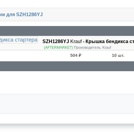
чии для SZH1286YJ
SZH1286YJ
Krauf
- Крышка бендикса с
(AFTERMARKET)
Производитель:
Krauf
504 ₽
10 шт.