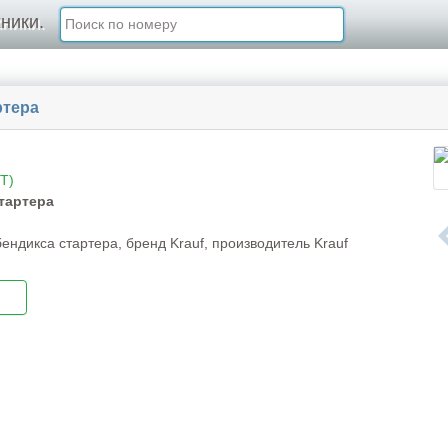
ники.
ртера
T)
тартера
ндикса стартера, бренд Krauf, производитель Krauf