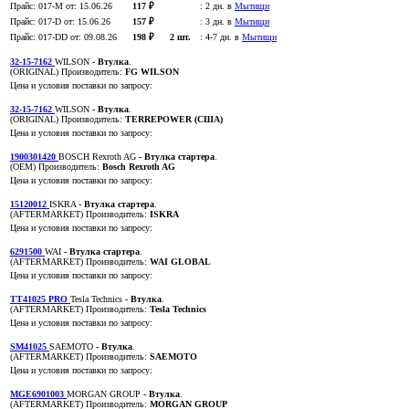
Прайс:
017-M
от: 15.06.26
117 ₽
:
2 дн. в
Мытищи
Прайс:
017-D
от: 15.06.26
157 ₽
:
3 дн. в
Мытищи
Прайс:
017-DD
от: 09.08.26
198 ₽
2 шт.
:
4-7 дн. в
Мытищи
32-15-7162
WILSON
- Втулка
.
(ORIGINAL)
Производитель:
FG WILSON
Цена и условия поставки по запросу:
32-15-7162
WILSON
- Втулка
.
(ORIGINAL)
Производитель:
TERREPOWER (США)
Цена и условия поставки по запросу:
1900301420
BOSCH Rexroth AG
- Втулка стартера
.
(OEM)
Производитель:
Bosch Rexroth AG
Цена и условия поставки по запросу:
15120012
ISKRA
- Втулка стартера
.
(AFTERMARKET)
Производитель:
ISKRA
Цена и условия поставки по запросу:
6291500
WAI
- Втулка стартера
.
(AFTERMARKET)
Производитель:
WAI GLOBAL
Цена и условия поставки по запросу:
TT41025 PRO
Tesla Technics
- Втулка
.
(AFTERMARKET)
Производитель:
Tesla Technics
Цена и условия поставки по запросу:
SM41025
SAEMOTO
- Втулка
.
(AFTERMARKET)
Производитель:
SAEMOTO
Цена и условия поставки по запросу:
MGE6901003
MORGAN GROUP
- Втулка
.
(AFTERMARKET)
Производитель:
MORGAN GROUP