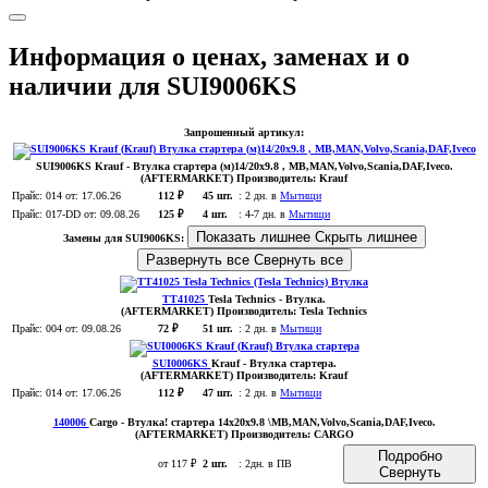
Информация о ценах, заменах и о
наличии для SUI9006KS
Запрошенный артикул:
SUI9006KS
Krauf
- Втулка стартера (м)14/20x9.8 , MB,MAN,Volvo,Scania,DAF,Iveco.
(AFTERMARKET)
Производитель:
Krauf
Прайс:
014
от: 17.06.26
112 ₽
45 шт.
:
2 дн. в
Мытищи
Прайс:
017-DD
от: 09.08.26
125 ₽
4 шт.
:
4-7 дн. в
Мытищи
Показать лишнее
Скрыть лишнее
Замены для SUI9006KS:
Развернуть все
Свернуть все
TT41025
Tesla Technics
- Втулка
.
(AFTERMARKET)
Производитель:
Tesla Technics
Прайс:
004
от: 09.08.26
72 ₽
51 шт.
:
2 дн. в
Мытищи
SUI0006KS
Krauf
- Втулка стартера
.
(AFTERMARKET)
Производитель:
Krauf
Прайс:
014
от: 17.06.26
112 ₽
47 шт.
:
2 дн. в
Мытищи
140006
Cargo
- Втулка! стартера 14x20x9.8 \MB,MAN,Volvo,Scania,DAF,Iveco
.
(AFTERMARKET)
Производитель:
CARGO
Подробно
от 117 ₽
2 шт.
:
2дн. в ПВ
Свернуть