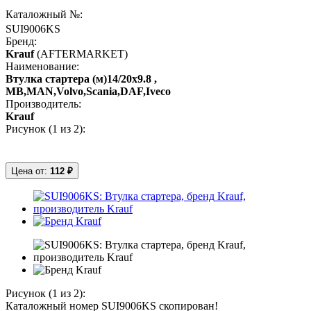
Каталожный №:
SUI9006KS
Бренд:
Krauf
(AFTERMARKET)
Наименование:
Втулка стартера (м)14/20x9.8 ,
MB,MAN,Volvo,Scania,DAF,Iveco
Производитель:
Krauf
Рисунок (
1
из 2):
Цена от:
112 ₽
Рисунок (
1
из 2):
Каталожный номер SUI9006KS скопирован!