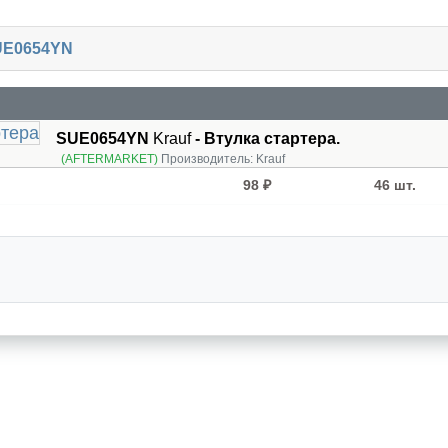
UE0654YN
SUE0654YN
Krauf
- Втулка стартера.
(AFTERMARKET)
Производитель:
Krauf
98 ₽
46 шт.