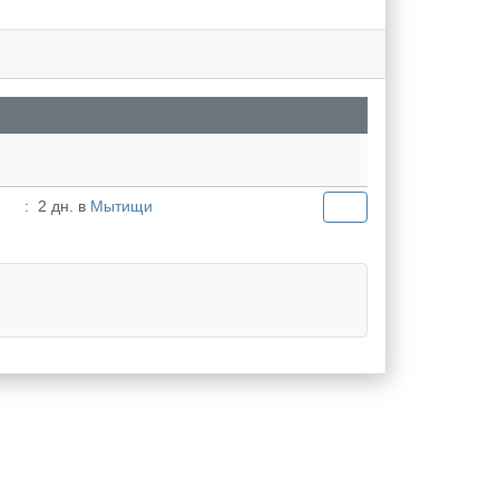
:
2 дн. в
Мытищи