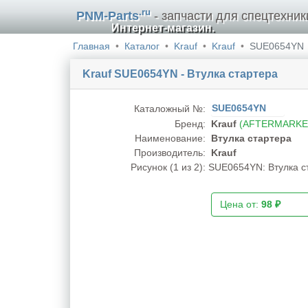
.ru
PNM-Parts
- запчасти для спецтехник
Интернет-магазин.
Главная
Каталог
Krauf
Krauf
SUE0654YN
Krauf SUE0654YN - Втулка стартера
SUE0654YN
Каталожный №:
Бренд:
Krauf
(AFTERMARKE
Наименование:
Втулка стартера
Производитель:
Krauf
Рисунок (
1
из 2):
SUE0654YN: Втулка ст
Цена от:
98 ₽