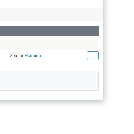
:
2 дн. в
Мытищи