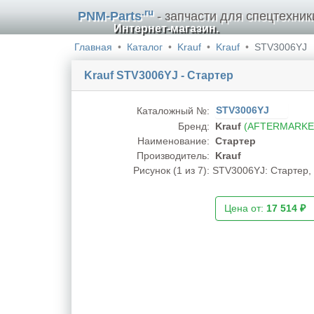
.ru
PNM-Parts
- запчасти для спецтехник
Интернет-магазин.
Главная
Каталог
Krauf
Krauf
STV3006YJ
Krauf STV3006YJ - Стартер
STV3006YJ
Каталожный №:
Бренд:
Krauf
(AFTERMARKE
Наименование:
Стартер
Производитель:
Krauf
Рисунок (
1
из 7):
STV3006YJ: Стартер, 
Цена от:
17 514 ₽