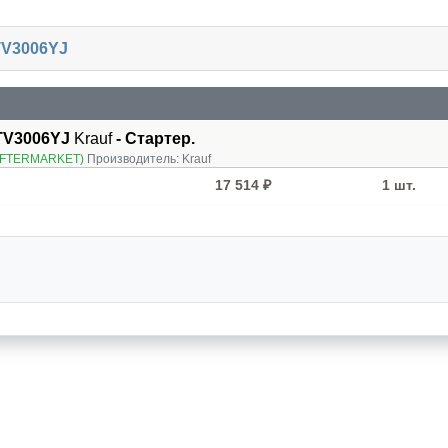
TV3006YJ
TV3006YJ
Krauf
- Стартер.
AFTERMARKET)
Производитель:
Krauf
17 514 ₽
1 шт.