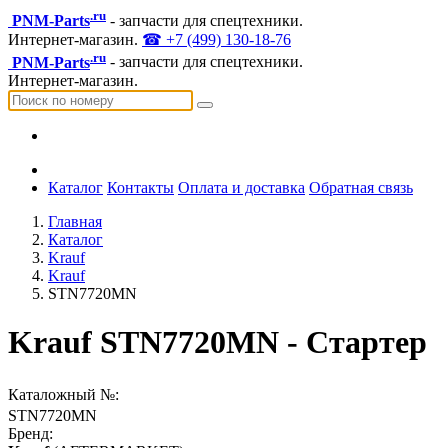
.ru
PNM-Parts
- запчасти для спецтехники.
Интернет-магазин.
☎ +7 (499) 130-18-76
.ru
PNM-Parts
- запчасти для спецтехники.
Интернет-магазин.
Каталог
Контакты
Оплата и доставка
Обратная связь
Главная
Каталог
Krauf
Krauf
STN7720MN
Krauf STN7720MN - Стартер
Каталожный №:
STN7720MN
Бренд: