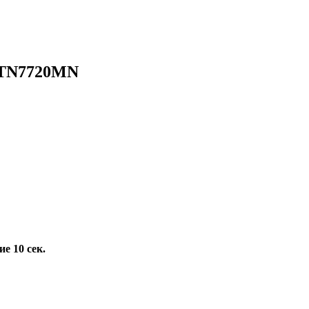
 STN7720MN
е 10 сек.