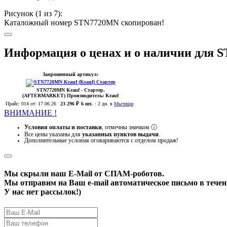
Рисунок (
1
из 7):
Каталожный номер STN7720MN скопирован!
Информация о ценах и о наличии для
Запрошенный артикул:
STN7720MN
Krauf
- Стартер.
(AFTERMARKET)
Производитель:
Krauf
Прайс:
014
от: 17.06.26
23 296 ₽
6 шт.
:
2 дн. в
Мытищи
ВНИМАНИЕ !
Условия оплаты и поставки
, отмечны значком
ⓘ
Все цены указаны для
указанных пунктов выдачи
.
Дополнительные условия оговариваются с отделом продаж!
Мы скрыли наш
E-Mail
от СПАМ-роботов.
Мы отправим на Ваш e-mail автоматическое письмо в течени
У нас нет рассылок!)