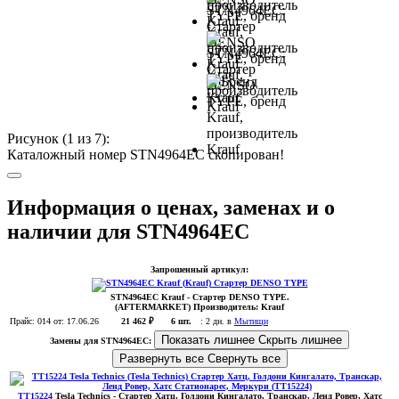
Рисунок (
1
из 7):
Каталожный номер STN4964EC скопирован!
Информация о ценах, заменах и о
наличии для STN4964EC
Запрошенный артикул:
STN4964EC
Krauf
- Стартер DENSO TYPE.
(AFTERMARKET)
Производитель:
Krauf
Прайс:
014
от: 17.06.26
21 462 ₽
6 шт.
:
2 дн. в
Мытищи
Показать лишнее
Скрыть лишнее
Замены для STN4964EC:
Развернуть все
Свернуть все
TT15224
Tesla Technics
- Стартер Хатц, Голдони Кингалато, Транскар, Ленд Ровер, Хатс