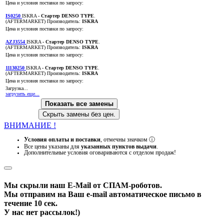
Цена и условия поставки по запросу:
IS0250
ISKRA
- Стартер DENSO TYPE
.
(AFTERMARKET)
Производитель:
ISKRA
Цена и условия поставки по запросу:
AZJ3554
ISKRA
- Стартер DENSO TYPE
.
(AFTERMARKET)
Производитель:
ISKRA
Цена и условия поставки по запросу:
11130250
ISKRA
- Стартер DENSO TYPE
.
(AFTERMARKET)
Производитель:
ISKRA
Цена и условия поставки по запросу:
Загрузка...
загрузить еще...
Показать все замены
Скрыть замены без цен.
ВНИМАНИЕ !
Условия оплаты и поставки
, отмечны значком
ⓘ
Все цены указаны для
указанных пунктов выдачи
.
Дополнительные условия оговариваются с отделом продаж!
Мы скрыли наш
E-Mail
от СПАМ-роботов.
Мы отправим на Ваш e-mail автоматическое письмо в
течение 10 сек.
У нас нет рассылок!)