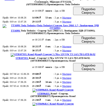
Статионарес, Меркури (TT15224)
.
(AFTERMARKET)
Производитель:
Tesla Technics
Подробно
от 14 696 ₽
много
:
2дн. в ПВ
Свернуть
Прайс:
004
от: 10.08.26
14 696 ₽
53 шт.
:
2 дн. в
Мытищи
Прайс:
019
от: 13.07.26
29 113 ₽
:
3 дн. в
Мытищи
TT16991
Tesla Technics
- Стартер Хатз 2М41 1.7, Ломбардини ЛДВ (TT16991)
.
(AFTERMARKET)
Производитель:
Tesla Technics
Подробно
от 18 215 ₽
4 шт.
:
2дн. в ПВ
Свернуть
Прайс:
004
от: 10.08.26
18 215 ₽
4 шт.
:
2 дн. в
Мытищи
Прайс:
019
от: 13.07.26
30 375 ₽
:
3 дн. в
Мытищи
STB1073UL
Krauf
- Стартер! 1.7Kw 12V\VW T3 1.6/1.7D/1.6TD 84-92
.
(AFTERMARKET)
Производитель:
Krauf
Подробно
от 19 600 ₽
много
:
2дн. в ПВ
Свернуть
Прайс:
017-M
от: 15.06.26
19 600 ₽
:
2 дн. в
Мытищи
Прайс:
019
от: 23.04.26
20 593 ₽
:
3 дн. в
Мытищи
Прайс:
014
от: 17.06.26
21 238 ₽
34 шт.
:
2 дн. в
Мытищи
Прайс:
017-D
от: 10.08.26
21 238 ₽
1 шт.
:
3 дн. в
Мытищи
STB9964UL
Krauf
- Стартер
.
(AFTERMARKET)
Производитель:
Krauf
Прайс:
014
от: 17.06.26
21 238 ₽
1 шт.
:
2 дн. в
Мытищи