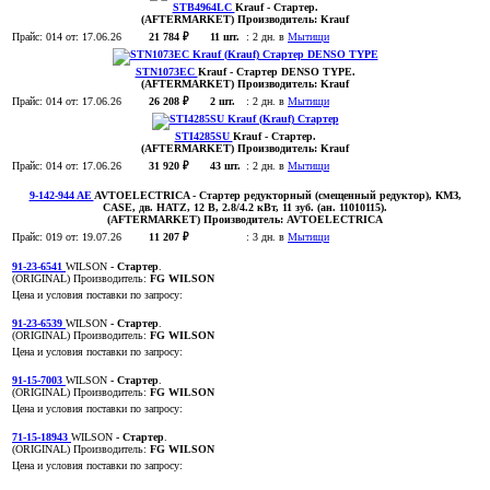
STB4964LC
Krauf
- Стартер
.
(AFTERMARKET)
Производитель:
Krauf
Прайс:
014
от: 17.06.26
21 784 ₽
11 шт.
:
2 дн. в
Мытищи
STN1073EC
Krauf
- Стартер DENSO TYPE
.
(AFTERMARKET)
Производитель:
Krauf
Прайс:
014
от: 17.06.26
26 208 ₽
2 шт.
:
2 дн. в
Мытищи
STI4285SU
Krauf
- Стартер
.
(AFTERMARKET)
Производитель:
Krauf
Прайс:
014
от: 17.06.26
31 920 ₽
43 шт.
:
2 дн. в
Мытищи
9-142-944 AE
AVTOELECTRICA
- Стартер редукторный (смещенный редуктор), КМЗ,
CASE, дв. HATZ, 12 В, 2.8/4.2 кВт, 11 зуб. (ан. 11010115)
.
(AFTERMARKET)
Производитель:
AVTOELECTRICA
Прайс:
019
от: 19.07.26
11 207 ₽
:
3 дн. в
Мытищи
91-23-6541
WILSON
- Стартер
.
(ORIGINAL)
Производитель:
FG WILSON
Цена и условия поставки по запросу:
91-23-6539
WILSON
- Стартер
.
(ORIGINAL)
Производитель:
FG WILSON
Цена и условия поставки по запросу:
91-15-7003
WILSON
- Стартер
.
(ORIGINAL)
Производитель:
FG WILSON
Цена и условия поставки по запросу:
71-15-18943
WILSON
- Стартер
.
(ORIGINAL)
Производитель:
FG WILSON
Цена и условия поставки по запросу: