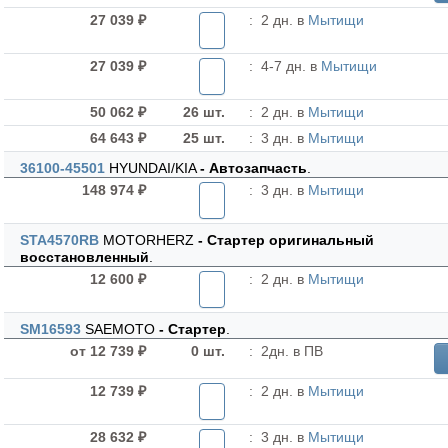
27 039 ₽
:
2 дн. в
Мытищи
27 039 ₽
:
4-7 дн. в
Мытищи
50 062 ₽
26 шт.
:
2 дн. в
Мытищи
64 643 ₽
25 шт.
:
3 дн. в
Мытищи
36100-45501
HYUNDAI/KIA
- Автозапчасть
.
148 974 ₽
:
3 дн. в
Мытищи
STA4570RB
MOTORHERZ
- Стартер оригинальный
восстановленный
.
12 600 ₽
:
2 дн. в
Мытищи
SM16593
SAEMOTO
- Стартер
.
от 12 739 ₽
0 шт.
:
2дн. в ПВ
12 739 ₽
:
2 дн. в
Мытищи
28 632 ₽
:
3 дн. в
Мытищи