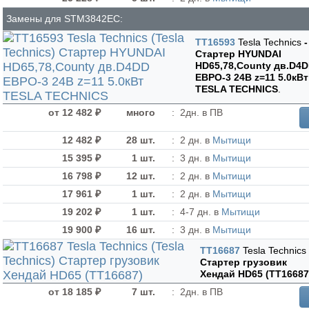
Замены для STM3842EC:
TT16593
Tesla Technics
-
Стартер HYUNDAI
HD65,78,County дв.D4
ЕВРО-3 24В z=11 5.0кВт
TESLA TECHNICS
.
от 12 482 ₽
много
:
2дн. в ПВ
12 482 ₽
28 шт.
:
2 дн. в
Мытищи
15 395 ₽
1 шт.
:
3 дн. в
Мытищи
16 798 ₽
12 шт.
:
2 дн. в
Мытищи
17 961 ₽
1 шт.
:
2 дн. в
Мытищи
19 202 ₽
1 шт.
:
4-7 дн. в
Мытищи
19 900 ₽
16 шт.
:
3 дн. в
Мытищи
TT16687
Tesla Technics
Стартер грузовик
Хендай HD65 (TT16687
от 18 185 ₽
7 шт.
:
2дн. в ПВ