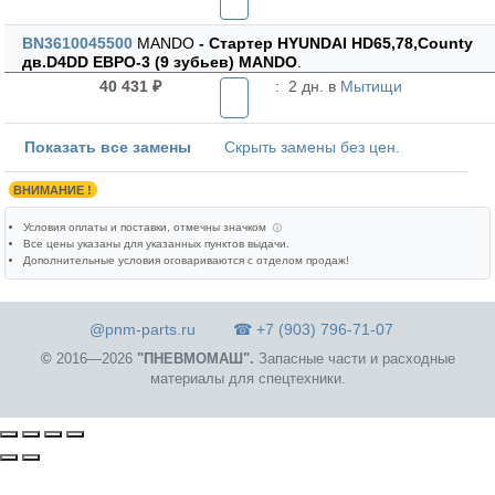
BN3610045500
MANDO
- Стартер HYUNDAI HD65,78,County
дв.D4DD ЕВРО-3 (9 зубьев) MANDO
.
40 431 ₽
:
2 дн. в
Мытищи
Показать все замены
Скрыть замены без цен.
ВНИМАНИЕ !
Условия оплаты и поставки
, отмечны значком
ⓘ
Все цены указаны для
указанных пунктов выдачи
.
Дополнительные условия оговариваются с отделом продаж!
@pnm-parts.ru
☎ +7 (903) 796-71-07
©
2016—2026
"ПНЕВМОМАШ".
Запасные части и расходные
материалы для спецтехники.