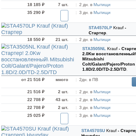
18 185 ₽
7 шт.
:
2 дн. в
Мытищи
35 290 ₽
:
3 дн. в
Мытищи
STA4570LP
Krauf
-
Стартер
.
18 550 ₽
21 шт.
:
2 дн. в
Мытищи
STA3505NL
Krauf
- Старт
2.0Kw восстановленный
Mitsubishi
Colt/Galant/Pajero/Proton
1.8D/2.0D/TD-2.5D/TD
.
от 21 516 ₽
много
:
2дн. в ПВ
21 516 ₽
2 шт.
:
2 дн. в
Мытищи
22 708 ₽
43 шт.
:
2 дн. в
Мытищи
22 708 ₽
2 шт.
:
3 дн. в
Мытищи
25 025 ₽
:
3 дн. в
Мытищи
STA4570SU
Krauf
- Старте
Hyunday