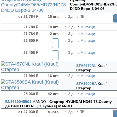
County/D45/HD65/HD72/H
D4DD Евро-3 04-06
.
от 21 784 ₽
16 шт.
:
2дн. в ПВ
21 784 ₽
14 шт.
:
2 дн. в
Мытищи
21 784 ₽
2 шт.
:
3 дн. в
Мытищи
22 850 ₽
:
2 дн. в
Мытищи
23 456 ₽
:
3 дн. в
Мытищи
STA4570NL
Krauf
-
Стартер
.
21 994 ₽
16 шт.
:
2 дн. в
Мытищи
STA3500BA
Krauf
-
Стартер
.
25 060 ₽
42 шт.
:
2 дн. в
Мытищи
BN3610045501
MANDO
- Стартер HYUNDAI HD65,78,County
дв.D4DD ЕВРО-3 (11 зубьев) MANDO
.
от 27 039 ₽
много
:
2дн. в ПВ