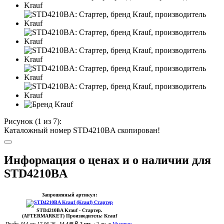
Рисунок (
1
из 7):
Каталожный номер STD4210BA скопирован!
Информация о ценах и о наличии для
STD4210BA
Запрошенный артикул:
STD4210BA
Krauf
- Стартер.
(AFTERMARKET)
Производитель:
Krauf
Прайс:
014
от: 17.06.26
14 448 ₽
2 шт.
:
2 дн. в
Мытищи