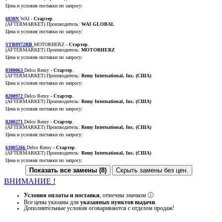
Цена и условия поставки по запросу:
6838N
WAI
- Стартер
.
(AFTERMARKET)
Производитель:
WAI GLOBAL
Цена и условия поставки по запросу:
STB0972RB
MOTORHERZ
- Стартер
.
(AFTERMARKET)
Производитель:
MOTORHERZ
Цена и условия поставки по запросу:
8300063
Delco Remy
- Стартер
.
(AFTERMARKET)
Производитель:
Remy International, Inc. (США)
Цена и условия поставки по запросу:
8200972
Delco Remy
- Стартер
.
(AFTERMARKET)
Производитель:
Remy International, Inc. (США)
Цена и условия поставки по запросу:
8200271
Delco Remy
- Стартер
.
(AFTERMARKET)
Производитель:
Remy International, Inc. (США)
Цена и условия поставки по запросу:
61005266
Delco Remy
- Стартер
.
(AFTERMARKET)
Производитель:
Remy International, Inc. (США)
Цена и условия поставки по запросу:
Показать все замены (8)
Скрыть замены без цен.
ВНИМАНИЕ !
Условия оплаты и поставки
, отмечны значком
ⓘ
Все цены указаны для
указанных пунктов выдачи
.
Дополнительные условия оговариваются с отделом продаж!