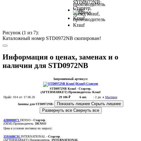
Рисунок (
1
из 7):
Каталожный номер STD0972NB скопирован!
Информация о ценах, заменах и о
наличии для STD0972NB
Запрошенный артикул:
STD0972NB
Krauf
- Стартер.
(AFTERMARKET)
Производитель:
Krauf
Прайс:
014
от: 17.06.26
29 106 ₽
6 шт.
:
2 дн. в
Мытищи
Показать лишнее
Скрыть лишнее
Замены для STD0972NB:
Развернуть все
Свернуть все
4280000071
DENSO
- Стартер
.
(OEM)
Производитель:
DENSO
Цена и условия поставки по запросу:
3591688C91
INTERNATIONAL
- Стартер
.
(AFTERMARKET)
Производитель:
INTERNATIONAL