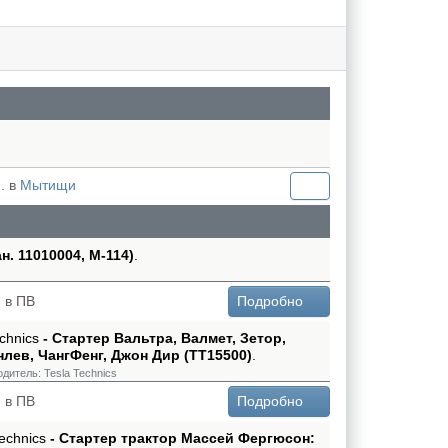
. в
Мытищи
н. 11010004, М-114)
.
 в ПВ
Подробно
echnics
- Стартер Вальтра, Валмет, Зетор,
нлев, ЧангФенг, Джон Дир (TT15500)
.
одитель:
Tesla Technics
 в ПВ
Подробно
Technics
- Стартер трактор Массей Фергюсон: