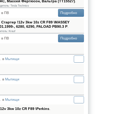
AC, Массей Фергюсон, Вальтра (TT15527)
.
дитель:
Tesla Technics
 в ПВ
Подробно
- Стартер !12v 3kw 10z CR F89 \MASSEY
.1999-, 6280, 6290, PALOAD PB90.3 P
.
итель:
Krauf
 в ПВ
Подробно
. в
Мытищи
. в
Мытищи
. в
Мытищи
!12v 3kw 10z CR F89 \Perkins
.