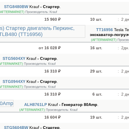
STG8480BW
Krauf
- Стартер
.
(AFTERMARKET)
Производитель:
Krauf
15 960 ₽
10 шт.
:
2 дн
TT16956
Tesla T
экскаватор-погрузч
(AFTERMARKET)
Произв
от 16 028 ₽
16 шт.
:
2дн.
STG5604XY
Krauf
- Стартер
.
AFTERMARKET)
Производитель:
Krauf
16 310 ₽
29 шт.
:
2 дн
STG0944XY
Krauf
- Стартер
.
AFTERMARKET)
Производитель:
Krauf
16 310 ₽
6 шт.
:
2 дн
ALH8761LP
Krauf
- Генератор 80Amp
.
(AFTERMARKET)
Производитель:
Krauf
16 604 ₽
19 шт.
:
2 дн
STG5604BW
Krauf
- Стартер
.