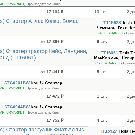
(AFTERMARKET)
Производитель:
Krauf
17 164 ₽
13 шт.
:
2 дн
TT15928
Tesla 
Чемпион, Гехл, Ке
(AFTERMARKET)
Произ
от 17 396 ₽
9 шт.
:
2дн.
TT16061
Tesla T
МакКормик, Штейр,
(AFTERMARKET)
Произв
от 17 441 ₽
5 шт.
:
2дн.
STG0201BW
Krauf
- Стартер
.
(AFTERMARKET)
Производитель:
Krauf
17 472 ₽
1 шт.
:
2 дн
STG0944BW
Krauf
- Стартер
.
(AFTERMARKET)
Производитель:
Krauf
17 752 ₽
4 шт.
:
2 дн
TT15527
Tesla Te