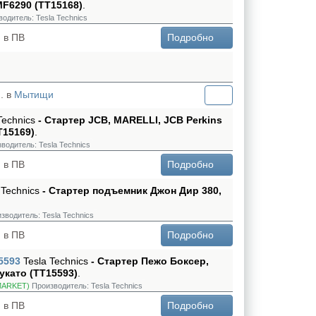
MF6290 (TT15168)
.
водитель:
Tesla Technics
 в ПВ
Подробно
. в
Мытищи
Technics
- Стартер JCB, MARELLI, JCB Perkins
T15169)
.
водитель:
Tesla Technics
 в ПВ
Подробно
 Technics
- Стартер подъемник Джон Дир 380,
зводитель:
Tesla Technics
 в ПВ
Подробно
5593
Tesla Technics
- Стартер Пежо Боксер,
укато (TT15593)
.
MARKET)
Производитель:
Tesla Technics
 в ПВ
Подробно