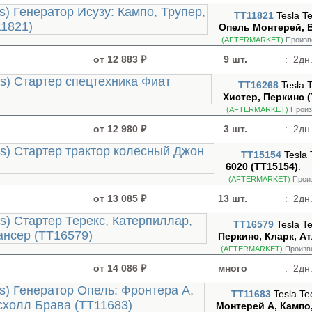
TT11821
Tesla T
Опель Монтерей, В
(AFTERMARKET)
Произв
от 12 883 ₽
9 шт.
:
2дн.
TT16268
Tesla 
Хистер, Перкинс 
(AFTERMARKET)
Произ
от 12 980 ₽
3 шт.
:
2дн.
TT15154
Tesla
6020 (TT15154)
.
(AFTERMARKET)
Прои
от 13 085 ₽
13 шт.
:
2дн.
TT16579
Tesla T
Перкинс, Кларк, Ат
(AFTERMARKET)
Произв
от 14 086 ₽
много
:
2дн.
TT11683
Tesla Te
Монтерей A, Кампо,