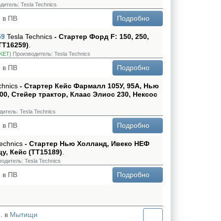
дитель:
Tesla Technics
 в ПВ
Подробно
59
Tesla Technics
- Стартер Форд F: 150, 250,
(TT16259)
.
KET)
Производитель:
Tesla Technics
 в ПВ
Подробно
chnics
- Стартер Кейс Фармалл 105У, 95А, Нью
00, Стейер трактор, Клаас Элиос 230, Нексос
дитель:
Tesla Technics
 в ПВ
Подробно
Technics
- Стартер Нью Холланд, Ивеко НЕФ
цу, Кейс (TT15189)
.
водитель:
Tesla Technics
 в ПВ
Подробно
. в
Мытищи