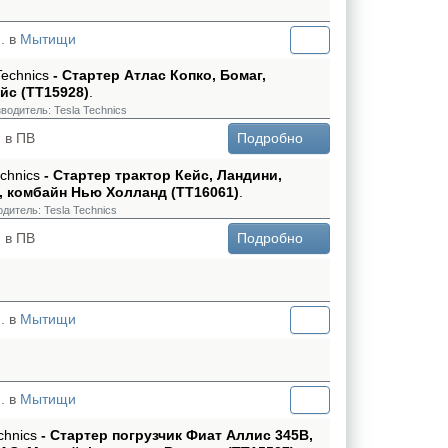
. в
Мытищи
Technics
- Стартер Атлас Копко, Бомаг,
йс (TT15928)
.
водитель:
Tesla Technics
 в ПВ
Подробно
echnics
- Стартер трактор Кейс, Ландини,
 комбайн Нью Холланд (TT16061)
.
одитель:
Tesla Technics
 в ПВ
Подробно
. в
Мытищи
. в
Мытищи
chnics
- Стартер погрузчик Фиат Аллис 345B,