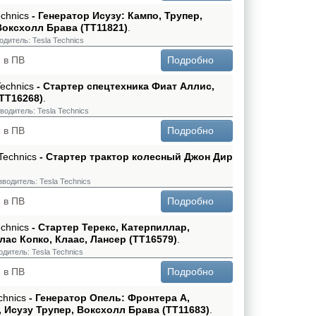
echnics
- Генератор Исузу: Кампо, Трупер,
оксхолл Брава (TT11821)
.
одитель:
Tesla Technics
 в ПВ
Подробно
Technics
- Стартер спецтехника Фиат Аллис,
(TT16268)
.
водитель:
Tesla Technics
 в ПВ
Подробно
 Technics
- Стартер трактор колесный Джон Дир
зводитель:
Tesla Technics
 в ПВ
Подробно
echnics
- Стартер Терекс, Катерпиллар,
лас Копко, Клаас, Лансер (TT16579)
.
одитель:
Tesla Technics
 в ПВ
Подробно
chnics
- Генератор Опель: Фронтера A,
 Исузу Трупер, Воксхолл Брава (TT11683)
.