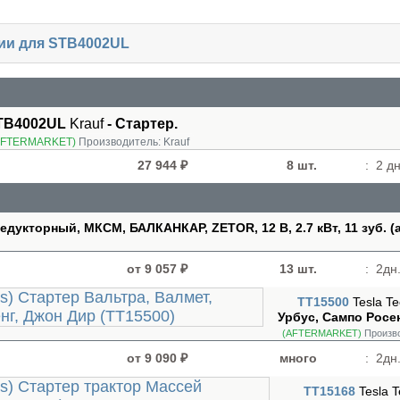
чии для STB4002UL
TB4002UL
Krauf
- Стартер.
AFTERMARKET)
Производитель:
Krauf
27 944 ₽
8 шт.
:
2 дн
редукторный, МКСМ, БАЛКАНКАР, ZETOR, 12 В, 2.7 кВт, 11 зуб. (а
от 9 057 ₽
13 шт.
:
2дн.
TT15500
Tesla T
Урбус, Сампо Росе
(AFTERMARKET)
Произв
от 9 090 ₽
много
:
2дн.
TT15168
Tesla 