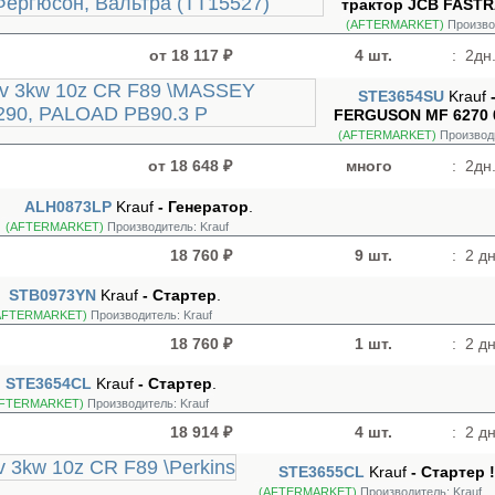
трактор JCB FASTR
(AFTERMARKET)
Произво
от 18 117 ₽
4 шт.
:
2дн.
STE3654SU
Krauf
FERGUSON MF 6270 01
(AFTERMARKET)
Производ
от 18 648 ₽
много
:
2дн.
ALH0873LP
Krauf
- Генератор
.
(AFTERMARKET)
Производитель:
Krauf
18 760 ₽
9 шт.
:
2 дн
STB0973YN
Krauf
- Стартер
.
AFTERMARKET)
Производитель:
Krauf
18 760 ₽
1 шт.
:
2 дн
STE3654CL
Krauf
- Стартер
.
AFTERMARKET)
Производитель:
Krauf
18 914 ₽
4 шт.
:
2 дн
STE3655CL
Krauf
- Стартер 
(AFTERMARKET)
Производитель:
Krauf