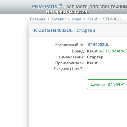
.ru
PNM-Parts
- запчасти для спецтехник
Интернет-магазин.
Главная
Каталог
Krauf
Krauf
STB4002UL
Krauf STB4002UL - Стартер
STB4002UL
Каталожный №:
Бренд:
Krauf
(AFTERMARKE
Наименование:
Стартер
Производитель:
Krauf
Рисунок (
1
из 7):
Цена от:
27 944 ₽