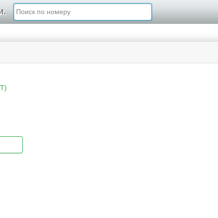
и.
T)