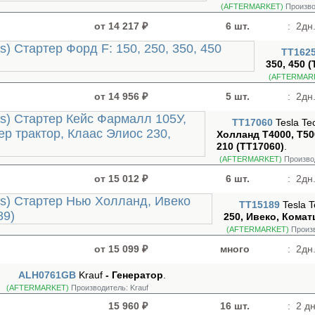
(AFTERMARKET)
Произво
от 14 217 ₽
6 шт.
:
2дн.
TT162
350, 450 
(AFTERMAR
от 14 956 ₽
5 шт.
:
2дн.
TT17060
Tesla Te
Холланд Т4000, Т50
210 (TT17060)
.
(AFTERMARKET)
Произво
от 15 012 ₽
6 шт.
:
2дн.
TT15189
Tesla 
250, Ивеко, Комат
(AFTERMARKET)
Произ
от 15 099 ₽
много
:
2дн.
ALH0761GB
Krauf
- Генератор
.
(AFTERMARKET)
Производитель:
Krauf
15 960 ₽
16 шт.
:
2 дн