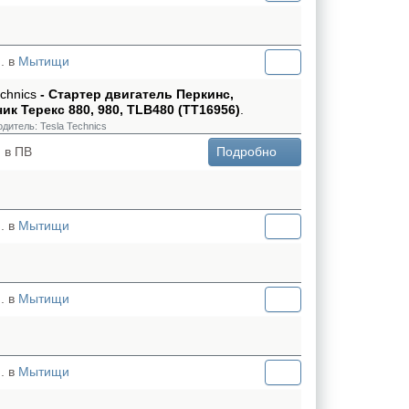
. в
Мытищи
echnics
- Стартер двигатель Перкинс,
ик Терекс 880, 980, TLB480 (TT16956)
.
одитель:
Tesla Technics
 в ПВ
Подробно
. в
Мытищи
. в
Мытищи
. в
Мытищи