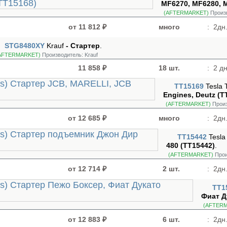
MF6270, MF6280, 
(AFTERMARKET)
Произ
от 11 812 ₽
много
:
2дн.
STG8480XY
Krauf
- Стартер
.
AFTERMARKET)
Производитель:
Krauf
11 858 ₽
18 шт.
:
2 дн
TT15169
Tesla 
Engines, Deutz (T
(AFTERMARKET)
Произ
от 12 685 ₽
много
:
2дн.
TT15442
Tesla
480 (TT15442)
.
(AFTERMARKET)
Прои
от 12 714 ₽
2 шт.
:
2дн.
TT1
Фиат Д
(AFTER
от 12 883 ₽
6 шт.
:
2дн.