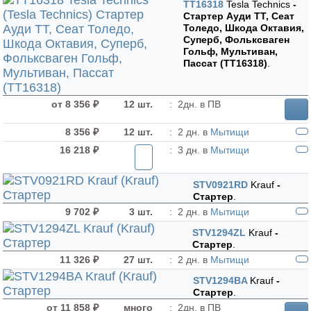
TT16318
Tesla Technics
-
Стартер Ауди ТТ, Сеат
Толедо, Шкода Октавия,
Суперб, Фольксваген
Гольф, Мультиван,
Пассат (TT16318)
.
от 8 356 ₽
12 шт.
:
2дн. в ПВ
8 356 ₽
12 шт.
:
2 дн. в
Мытищи
16 218 ₽
:
3 дн. в
Мытищи
STV0921RD
Krauf
-
Стартер
.
9 702 ₽
3 шт.
:
2 дн. в
Мытищи
STV1294ZL
Krauf
-
Стартер
.
11 326 ₽
27 шт.
:
2 дн. в
Мытищи
STV1294BA
Krauf
-
Стартер
.
от 11 858 ₽
много
:
2дн. в ПВ