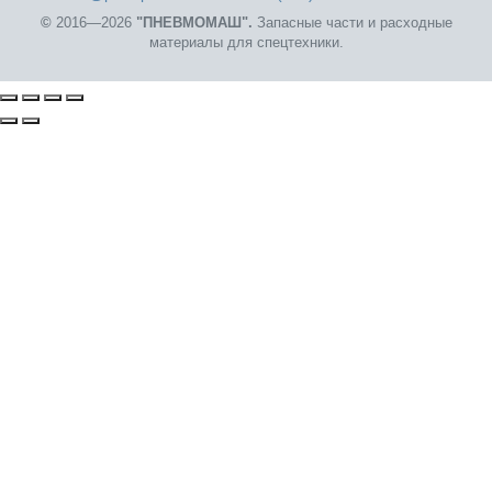
©
2016—2026
"ПНЕВМОМАШ".
Запасные части и расходные
материалы для спецтехники.