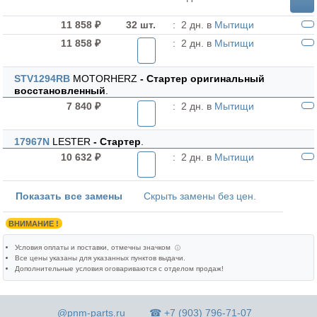
11 858 ₽
32 шт.
:
2 дн. в
Мытищи
11 858 ₽
:
2 дн. в
Мытищи
STV1294RB
MOTORHERZ
- Стартер оригинальный
восстановленный
.
7 840 ₽
:
2 дн. в
Мытищи
17967N
LESTER
- Стартер
.
10 632 ₽
:
2 дн. в
Мытищи
Показать все замены
Скрыть замены без цен.
ВНИМАНИЕ !
Условия оплаты и поставки
, отмечны значком
ⓘ
Все цены указаны для
указанных пунктов выдачи
.
Дополнительные условия оговариваются с отделом продаж!
@pnm-parts.ru
☎ +7 (903) 796-71-07