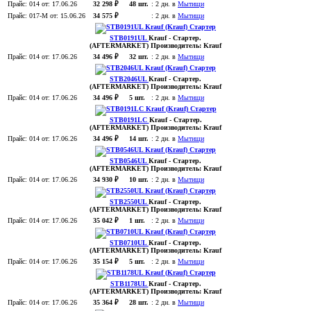
Прайс:
014
от: 17.06.26
32 298 ₽
48 шт.
:
2 дн. в
Мытищи
Прайс:
017-M
от: 15.06.26
34 575 ₽
:
2 дн. в
Мытищи
STB0191UL
Krauf
- Стартер
.
(AFTERMARKET)
Производитель:
Krauf
Прайс:
014
от: 17.06.26
34 496 ₽
32 шт.
:
2 дн. в
Мытищи
STB2046UL
Krauf
- Стартер
.
(AFTERMARKET)
Производитель:
Krauf
Прайс:
014
от: 17.06.26
34 496 ₽
5 шт.
:
2 дн. в
Мытищи
STB0191LC
Krauf
- Стартер
.
(AFTERMARKET)
Производитель:
Krauf
Прайс:
014
от: 17.06.26
34 496 ₽
14 шт.
:
2 дн. в
Мытищи
STB0546UL
Krauf
- Стартер
.
(AFTERMARKET)
Производитель:
Krauf
Прайс:
014
от: 17.06.26
34 930 ₽
10 шт.
:
2 дн. в
Мытищи
STB2550UL
Krauf
- Стартер
.
(AFTERMARKET)
Производитель:
Krauf
Прайс:
014
от: 17.06.26
35 042 ₽
1 шт.
:
2 дн. в
Мытищи
STB0710UL
Krauf
- Стартер
.
(AFTERMARKET)
Производитель:
Krauf
Прайс:
014
от: 17.06.26
35 154 ₽
5 шт.
:
2 дн. в
Мытищи
STB1178UL
Krauf
- Стартер
.
(AFTERMARKET)
Производитель:
Krauf
Прайс:
014
от: 17.06.26
35 364 ₽
28 шт.
:
2 дн. в
Мытищи