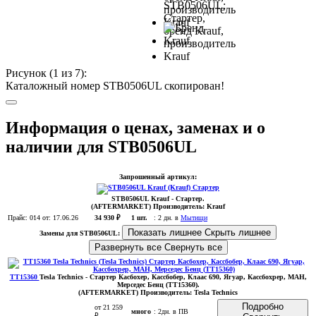
Рисунок (
1
из 7):
Каталожный номер STB0506UL скопирован!
Информация о ценах, заменах и о
наличии для STB0506UL
Запрошенный артикул:
STB0506UL
Krauf
- Стартер.
(AFTERMARKET)
Производитель:
Krauf
Прайс:
014
от: 17.06.26
34 930 ₽
1 шт.
:
2 дн. в
Мытищи
Показать лишнее
Скрыть лишнее
Замены для STB0506UL:
Развернуть все
Свернуть все
TT15360
Tesla Technics
- Стартер Касбохер, Кассбобер, Клаас 690, Ягуар, Кассбохрер, МАН,
Мерседес Бенц (TT15360)
.
(AFTERMARKET)
Производитель:
Tesla Technics
Подробно
от 21 259
много
:
2дн. в ПВ
₽