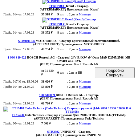
STB0198UL
Krauf
- Стартер
.
(AFTERMARKET)
Производитель:
Krauf
Прайс:
014
от: 17.06.26
35 518 ₽
9 шт.
:
2 дн. в
Мытищи
STB0198LC
Krauf
- Стартер
.
(AFTERMARKET)
Производитель:
Krauf
Прайс:
014
от: 17.06.26
36 372 ₽
8 шт.
:
2 дн. в
Мытищи
STB0191RB
MOTORHERZ
- Стартер оригинальный восстановленный
.
(AFTERMARKET)
Производитель:
MOTORHERZ
Прайс:
014
от: 17.06.26
40 754 ₽
1 шт.
:
2 дн. в
Мытищи
1 986 S10 022
BOSCH Rexroth AG
- Стартер! 24V 5.4KW z9 \Omn MAN D2565/2566, MB
OM401-403, RVI
.
(OEM)
Производитель:
Bosch Rexroth AG
Подробно
от 31 620
0 шт.
:
2дн. в ПВ
₽
Свернуть
Прайс:
017-M
от: 15.06.26
31 620 ₽
:
2 дн. в
Мытищи
Прайс:
014
от: 21.04.26
58 800 ₽
:
2 дн. в
Мытищи
1986S00059
BOSCH Rexroth AG
- Стартер
.
(OEM)
Производитель:
Bosch Rexroth AG
Прайс:
014
от: 21.04.26
62 720 ₽
:
2 дн. в
Мытищи
TT15468
Tesla Technics
- Стартер грузовой ДАФ 2800 / 3300 / 3600 11.6 (TT15468)
.
(AFTERMARKET)
Производитель:
Tesla Technics
Прайс:
004
от: 16.01.26
7 002 ₽
:
2 дн. в
Мытищи
STR2392
UNIPOINT
- Стартер
.
(AFTERMARKET)
Производитель:
UNIPOINT