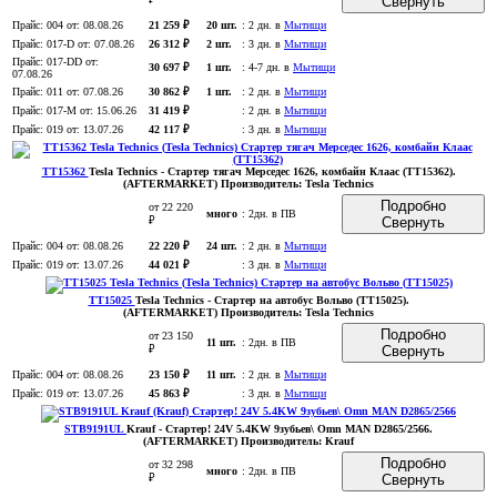
Свернуть
Прайс:
004
от: 08.08.26
21 259 ₽
20 шт.
:
2 дн. в
Мытищи
Прайс:
017-D
от: 07.08.26
26 312 ₽
2 шт.
:
3 дн. в
Мытищи
Прайс:
017-DD
от:
30 697 ₽
1 шт.
:
4-7 дн. в
Мытищи
07.08.26
Прайс:
011
от: 07.08.26
30 862 ₽
1 шт.
:
2 дн. в
Мытищи
Прайс:
017-M
от: 15.06.26
31 419 ₽
:
2 дн. в
Мытищи
Прайс:
019
от: 13.07.26
42 117 ₽
:
3 дн. в
Мытищи
TT15362
Tesla Technics
- Стартер тягач Мерседес 1626, комбайн Клаас (TT15362)
.
(AFTERMARKET)
Производитель:
Tesla Technics
Подробно
от 22 220
много
:
2дн. в ПВ
₽
Свернуть
Прайс:
004
от: 08.08.26
22 220 ₽
24 шт.
:
2 дн. в
Мытищи
Прайс:
019
от: 13.07.26
44 021 ₽
:
3 дн. в
Мытищи
TT15025
Tesla Technics
- Стартер на автобус Вольво (TT15025)
.
(AFTERMARKET)
Производитель:
Tesla Technics
Подробно
от 23 150
11 шт.
:
2дн. в ПВ
₽
Свернуть
Прайс:
004
от: 08.08.26
23 150 ₽
11 шт.
:
2 дн. в
Мытищи
Прайс:
019
от: 13.07.26
45 863 ₽
:
3 дн. в
Мытищи
STB9191UL
Krauf
- Стартер! 24V 5.4KW 9зубьев\ Omn MAN D2865/2566
.
(AFTERMARKET)
Производитель:
Krauf
Подробно
от 32 298
много
:
2дн. в ПВ
₽
Свернуть