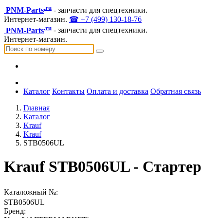
.ru
PNM-Parts
- запчасти для спецтехники.
Интернет-магазин.
☎ +7 (499) 130-18-76
.ru
PNM-Parts
- запчасти для спецтехники.
Интернет-магазин.
Каталог
Контакты
Оплата и доставка
Обратная связь
Главная
Каталог
Krauf
Krauf
STB0506UL
Krauf STB0506UL - Стартер
Каталожный №:
STB0506UL
Бренд: