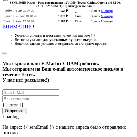
SSN9180HE
Krauf
- Реле втягивающее 12V D50, Toyota Carina/Corolla 1.6 92-00.
(AFTERMARKET)
Производитель:
Krauf
Прайс:
011
от: 25.07.26
1 648 ₽
:
2 дн. в
Мытищи
Прайс:
017-D
от: 09.08.26
1 872 ₽
2 шт.
:
3 дн. в
Мытищи
Прайс:
014
от: 17.06.26
2 184 ₽
43 шт.
:
2 дн. в
Мытищи
ВНИМАНИЕ !
Условия оплаты и поставки
, отмечны значком
ⓘ
Все цены указаны для
указанных пунктов выдачи
.
Дополнительные условия оговариваются с отделом продаж!
Мы скрыли наш
E-Mail
от СПАМ-роботов.
Мы отправим на Ваш e-mail автоматическое письмо в
течение 10 сек.
У нас нет рассылок!)
{{ error }}
Отправить
Loading...
На адрес:
{{ sentEmail }}
с нашего адреса было отправлено
письмо.