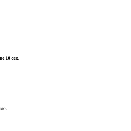
е 10 сек.
ьмо.