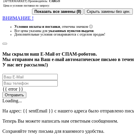
(AFTERMARKET)
Производитель:
CARGO
Цена и условия поставки по запросу:
Показать все замены (8)
Скрыть замены без цен.
ВНИМАНИЕ !
Условия оплаты и поставки
, отмечны значком
ⓘ
Все цены указаны для
указанных пунктов выдачи
.
Дополнительные условия оговариваются с отделом продаж!
Мы скрыли наш
E-Mail
от СПАМ-роботов.
Мы отправим на Ваш e-mail автоматическое письмо в течени
У нас нет рассылок!)
{{ error }}
Отправить
Loading...
На адрес:
{{ sentEmail }}
с нашего адреса было отправлено пис
Теперь Вы можете написать нам ответным сообщением.
Сохраняйте тему письма для взаимного удобства.