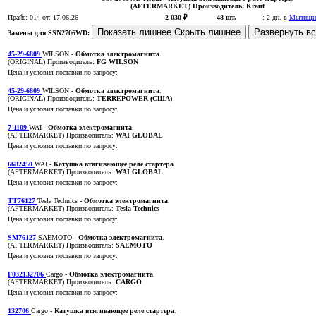
(AFTERMARKET)
Производитель:
Krauf
Прайс:
014
от: 17.06.26
2 030 ₽
48 шт.
:
2 дн. в
Мытищи
Показать лишнее
Скрыть лишнее
Развернуть в
Замены для SSN2706WD:
45-29-6809
WILSON
- Обмотка электромагнита
.
(ORIGINAL)
Производитель:
FG WILSON
Цена и условия поставки по запросу:
45-29-6809
WILSON
- Обмотка электромагнита
.
(ORIGINAL)
Производитель:
TERREPOWER (США)
Цена и условия поставки по запросу:
7-1109
WAI
- Обмотка электромагнита
.
(AFTERMARKET)
Производитель:
WAI GLOBAL
Цена и условия поставки по запросу:
6682450
WAI
- Катушка втягивающее реле стартера
.
(AFTERMARKET)
Производитель:
WAI GLOBAL
Цена и условия поставки по запросу:
TT76127
Tesla Technics
- Обмотка электромагнита
.
(AFTERMARKET)
Производитель:
Tesla Technics
Цена и условия поставки по запросу:
SM76127
SAEMOTO
- Обмотка электромагнита
.
(AFTERMARKET)
Производитель:
SAEMOTO
Цена и условия поставки по запросу:
F032132706
Cargo
- Обмотка электромагнита
.
(AFTERMARKET)
Производитель:
CARGO
Цена и условия поставки по запросу:
132706
Cargo
- Катушка втягивающее реле стартера
.