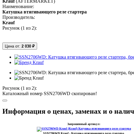
Krauf
(AFTERMARKET)
Наименование:
Катушка втягивающего реле стартера
Производитель:
Krauf
Рисунок (
1
из 2):
Цена от:
2 030 ₽
Рисунок (
1
из 2):
Каталожный номер SSN2706WD скопирован!
Информация о ценах, заменах и о нал
Запрошенный артикул:
SSN2706WD
Krauf
- Катушка втягивающего реле стартера.