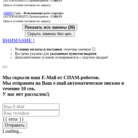
(AFTERMARKET)
Производитель:
CARGO
Цена и условия поставки по запросу:
132473
Cargo
- Втягивающее реле стартера
.
(AFTERMARKET)
Производитель:
CARGO
Цена и условия поставки по запросу:
Показать все замены (26)
Скрыть замены без цен.
ВНИМАНИЕ !
Условия оплаты и поставки
, отмечны значком
ⓘ
Все цены указаны для
указанных пунктов выдачи
.
Дополнительные условия оговариваются с отделом продаж!
Мы скрыли наш
E-Mail
от СПАМ-роботов.
Мы отправим на Ваш e-mail автоматическое письмо в
течение 10 сек.
У нас нет рассылок!)
{{ error }}
Отправить
Loading...