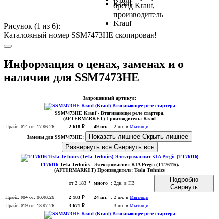
Рисунок (
1
из 6):
Каталожный номер SSM7473HE скопирован!
Информация о ценах, заменах и о
наличии для SSM7473HE
Запрошенный артикул:
SSM7473HE
Krauf
- Втягивающее реле стартера.
(AFTERMARKET)
Производитель:
Krauf
Прайс:
014
от: 17.06.26
2 618 ₽
49 шт.
:
2 дн. в
Мытищи
Показать лишнее
Скрыть лишнее
Замены для SSM7473HE:
Развернуть все
Свернуть все
TT76116
Tesla Technics
- Электромагнит KIA Pregio (TT76116)
.
(AFTERMARKET)
Производитель:
Tesla Technics
Подробно
от 2 183 ₽
много
:
2дн. в ПВ
Свернуть
Прайс:
004
от: 06.08.26
2 183 ₽
24 шт.
:
2 дн. в
Мытищи
Прайс:
019
от: 13.07.26
3 671 ₽
:
3 дн. в
Мытищи