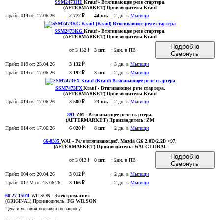
SSM2473HE
Krauf
- Втягивающее реле стартера
.
(AFTERMARKET)
Производитель:
Krauf
Прайс:
014
от: 17.06.26
2 772 ₽
44 шт.
:
2 дн. в
Мытищи
SSM2473KG
Krauf
- Втягивающее реле стартера
.
(AFTERMARKET)
Производитель:
Krauf
Подробно
от 3 132 ₽
3 шт.
:
2дн. в ПВ
Свернуть
Прайс:
019
от: 23.04.26
3 132 ₽
:
3 дн. в
Мытищи
Прайс:
014
от: 17.06.26
3 192 ₽
3 шт.
:
2 дн. в
Мытищи
SSM7473FX
Krauf
- Втягивающее реле стартера
.
(AFTERMARKET)
Производитель:
Krauf
Прайс:
014
от: 17.06.26
3 500 ₽
23 шт.
:
2 дн. в
Мытищи
891
ZM
- Втягивающее реле стартера
.
(AFTERMARKET)
Производитель:
ZM
Прайс:
014
от: 17.06.26
6 020 ₽
8 шт.
:
2 дн. в
Мытищи
66-8305
WAI
- Реле втягивающее!\ Mazda 626 2.0D/2.2D <97
.
(AFTERMARKET)
Производитель:
WAI GLOBAL
Подробно
от 3 012 ₽
0 шт.
:
2дн. в ПВ
Свернуть
Прайс:
004
от: 20.04.26
3 012 ₽
:
2 дн. в
Мытищи
Прайс:
017-M
от: 15.06.26
3 166 ₽
:
2 дн. в
Мытищи
60-27-15011
WILSON
- Электромагнит
.
(ORIGINAL)
Производитель:
FG WILSON
Цена и условия поставки по запросу: