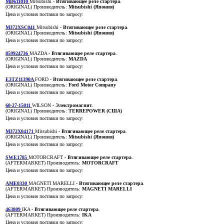
MD611010
Mitsubishi
- Втягивающее реле стартера
.
(ORIGINAL)
Производитель:
Mitsubishi (Япония)
Цена и условия поставки по запросу:
M372XSC041
Mitsubishi
- Втягивающее реле стартера
.
(ORIGINAL)
Производитель:
Mitsubishi (Япония)
Цена и условия поставки по запросу:
859924736
MAZDA
- Втягивающее реле стартера
.
(ORIGINAL)
Производитель:
MAZDA
Цена и условия поставки по запросу:
E3TZ11390A
FORD
- Втягивающее реле стартера
.
(ORIGINAL)
Производитель:
Ford Motor Company
Цена и условия поставки по запросу:
60-27-15011
WILSON
- Электромагнит
.
(ORIGINAL)
Производитель:
TERREPOWER (США)
Цена и условия поставки по запросу:
M372X04171
Mitsubishi
- Втягивающее реле стартера
.
(ORIGINAL)
Производитель:
Mitsubishi (Япония)
Цена и условия поставки по запросу:
SWE1785
MOTORCRAFT
- Втягивающее реле стартера
.
(AFTERMARKET)
Производитель:
MOTORCRAFT
Цена и условия поставки по запросу:
AME0330
MAGNETI MARELLI
- Втягивающее реле стартера
.
(AFTERMARKET)
Производитель:
MAGNETI MARELLI
Цена и условия поставки по запросу:
463809
IKA
- Втягивающее реле стартера
.
(AFTERMARKET)
Производитель:
IKA
Цена и условия поставки по запросу: