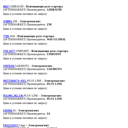
8047
GHIBAUDI
- Втягивающее реле стартера
.
(AFTERMARKET)
Производитель:
GHIBAUDI
Цена и условия поставки по запросу:
ZM891
ZM
- Электромагнит
.
(AFTERMARKET)
Производитель:
ZM
Цена и условия поставки по запросу:
7789
WAI
- Втягивающее реле стартера
.
(AFTERMARKET)
Производитель:
WAI GLOBAL
Цена и условия поставки по запросу:
SNLS677
UNIPOINT
- Втягивающее реле стартера
.
(AFTERMARKET)
Производитель:
UNIPOINT
Цена и условия поставки по запросу:
SM76116
SAEMOTO
- Электромагнит
.
(AFTERMARKET)
Производитель:
SAEMOTO
Цена и условия поставки по запросу:
M372X04171+SEL
PLUS LINE
- Электромагнит
.
(AFTERMARKET)
Производитель:
PLUS LINE
Цена и условия поставки по запросу:
054.001.202.136
PLUS LINE
- Электромагнит
.
(AFTERMARKET)
Производитель:
PLUS LINE
Цена и условия поставки по запросу:
IA9304
IA
- Электромагнит
.
(AFTERMARKET)
Производитель:
IA
Цена и условия поставки по запросу:
F032132473
Cargo
- Электромагнит
.