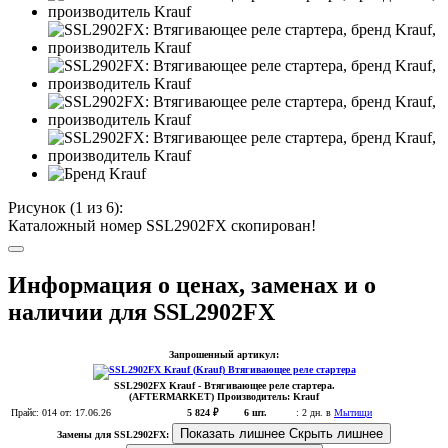
Рисунок (
1
из 6):
Каталожный номер SSL2902FX скопирован!
Информация о ценах, заменах и о
наличии для SSL2902FX
Запрошенный артикул:
SSL2902FX
Krauf
- Втягивающее реле стартера.
(AFTERMARKET)
Производитель:
Krauf
Прайс:
014
от: 17.06.26
5 824 ₽
6 шт.
:
2 дн. в
Мытищи
Показать лишнее
Скрыть лишнее
Замены для SSL2902FX: