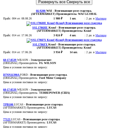
Развернуть все
Свернуть все
66-9200
WAI
- Втягивающее реле стартера
.
(AFTERMARKET)
Производитель:
WAI GLOBAL
Прайс:
004
от: 08.08.26
1 980 ₽
1 шт.
:
2 дн. в
Мытищи
SSL1786HE
Krauf
- Втягивающее реле стартера
.
(AFTERMARKET)
Производитель:
Krauf
Прайс:
014
от: 17.06.26
3 024 ₽
4 шт.
:
2 дн. в
Мытищи
SSL1786FX
Krauf
- Втягивающее реле стартера
.
(AFTERMARKET)
Производитель:
Krauf
Прайс:
014
от: 17.06.26
3 934 ₽
14 шт.
:
2 дн. в
Мытищи
60-17-8539
WILSON
- Электромагнит
.
(ORIGINAL)
Производитель:
FG WILSON
Цена и условия поставки по запросу:
D7NN11390A
FORD
- Втягивающее реле стартера
.
(ORIGINAL)
Производитель:
Ford Motor Company
Цена и условия поставки по запросу:
60-17-8539
WILSON
- Электромагнит
.
(ORIGINAL)
Производитель:
TERREPOWER (США)
Цена и условия поставки по запросу:
TPB100
LUCAS
- Втягивающее реле стартера
.
(AFTERMARKET)
Производитель:
LUCAS
Цена и условия поставки по запросу:
77123
LUCAS
- Втягивающее реле стартера
.
(AFTERMARKET)
Производитель:
LUCAS
Цена и условия поставки по запросу: